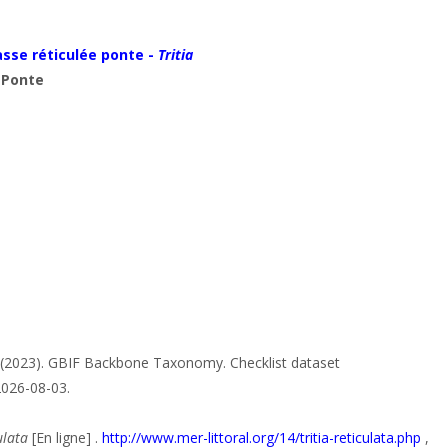
sse réticulée ponte -
Tritia
:
Ponte
t (2023). GBIF Backbone Taxonomy. Checklist dataset
2026-08-03.
culata
[En ligne] .
http://www.mer-littoral.org/14/tritia-reticulata.php
,