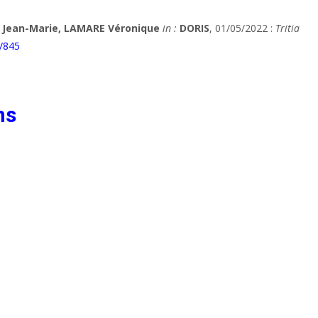
 Jean-Marie, LAMARE Véronique
in :
DORIS
, 01/05/2022 :
Tritia
e/845
ns