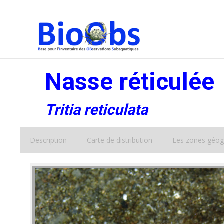
Nasse réticulée
Tritia reticulata
Description
Carte de distribution
Les zones géog