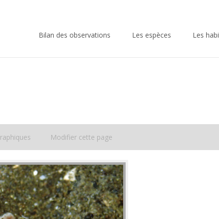
Skip
to
Bilan des observations
Les espèces
Les habi
content
raphiques
Modifier cette page