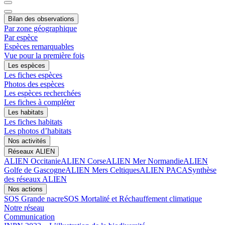
Bilan des observations
Par zone géographique
Par espèce
Espèces remarquables
Vue pour la première fois
Les espèces
Les fiches espèces
Photos des espèces
Les espèces recherchées
Les fiches à compléter
Les habitats
Les fiches habitats
Les photos d’habitats
Nos activités
Réseaux ALIEN
ALIEN Occitanie
ALIEN Corse
ALIEN Mer Normandie
ALIEN
Golfe de Gascogne
ALIEN Mers Celtiques
ALIEN PACA
Synthèse
des réseaux ALIEN
Nos actions
SOS Grande nacre
SOS Mortalité et Réchauffement climatique
Notre réseau
Communication