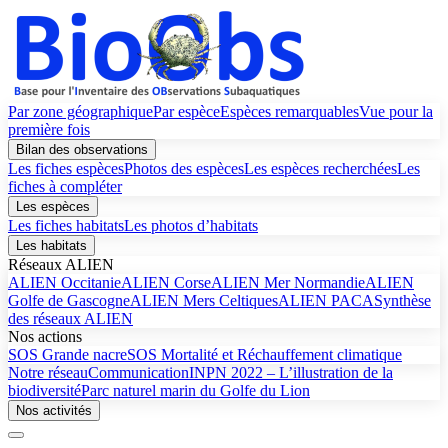
Par zone géographique
Par espèce
Espèces remarquables
Vue pour la
première fois
Bilan des observations
Les fiches espèces
Photos des espèces
Les espèces recherchées
Les
fiches à compléter
Les espèces
Les fiches habitats
Les photos d’habitats
Les habitats
Réseaux ALIEN
ALIEN Occitanie
ALIEN Corse
ALIEN Mer Normandie
ALIEN
Golfe de Gascogne
ALIEN Mers Celtiques
ALIEN PACA
Synthèse
des réseaux ALIEN
Nos actions
SOS Grande nacre
SOS Mortalité et Réchauffement climatique
Notre réseau
Communication
INPN 2022 – L’illustration de la
biodiversité
Parc naturel marin du Golfe du Lion
Nos activités