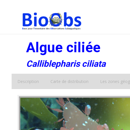
Algue ciliée
Calliblepharis ciliata
Description
Carte de distribution
Les zones géog