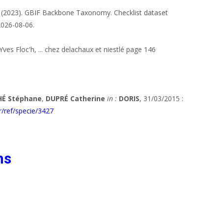
t (2023). GBIF Backbone Taxonomy. Checklist dataset
2026-08-06.
ves Floc'h, ... chez delachaux et niestlé page 146
HÉ Stéphane
,
DUPRÉ Catherine
in :
DORIS
, 31/03/2015 :
fr/ref/specie/3427
ns