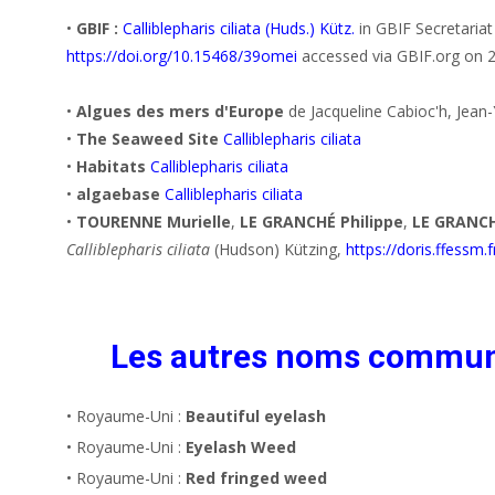
•
GBIF :
Calliblepharis ciliata (Huds.) Kütz.
in GBIF Secretaria
https://doi.org/10.15468/39omei
accessed via GBIF.org on 
•
Algues des mers d'Europe
de Jacqueline Cabioc'h, Jean-Y
•
The Seaweed Site
Calliblepharis ciliata
•
Habitats
Calliblepharis ciliata
•
algaebase
Calliblepharis ciliata
•
TOURENNE Murielle
,
LE GRANCHÉ Philippe
,
LE GRANC
Calliblepharis ciliata
(Hudson) Kützing,
https://doris.ffessm.
Les autres noms commu
• Royaume-Uni :
Beautiful eyelash
• Royaume-Uni :
Eyelash Weed
• Royaume-Uni :
Red fringed weed