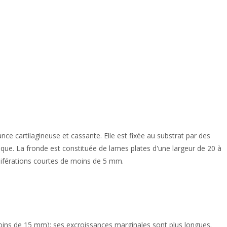
ce cartilagineuse et cassante. Elle est fixée au substrat par des
ique. La fronde est constituée de lames plates d'une largeur de 20 à
liférations courtes de moins de 5 mm.
moins de 15 mm); ses excroissances marginales sont plus longues.