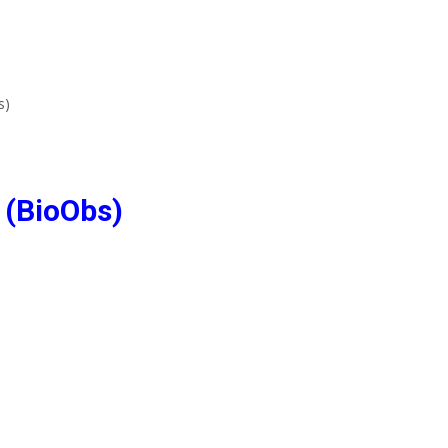
s)
 (BioObs)