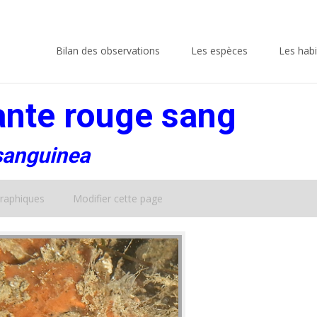
Skip
to
Bilan des observations
Les espèces
Les habi
content
nte rouge sang
asanguinea
raphiques
Modifier cette page