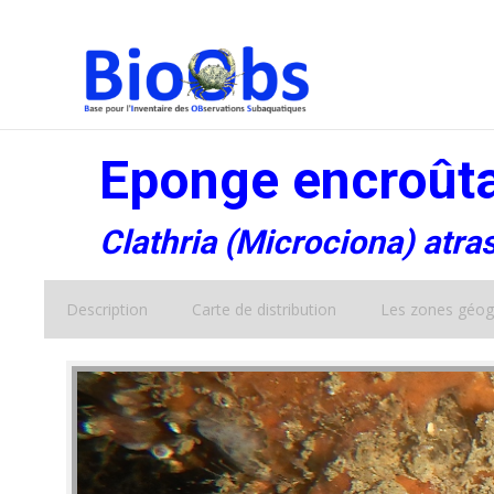
Eponge encroûta
Clathria (Microciona) atr
Description
Carte de distribution
Les zones géog