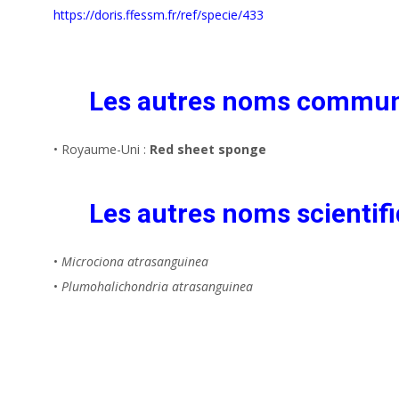
https://doris.ffessm.fr/ref/specie/433
Les autres noms commu
• Royaume-Uni :
Red sheet sponge
Les autres noms scientifi
•
Microciona atrasanguinea
•
Plumohalichondria atrasanguinea