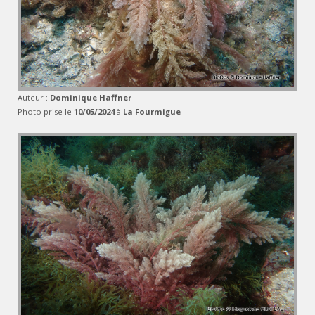
Auteur :
Dominique Haffner
Photo prise le
10/05/2024
à
La Fourmigue