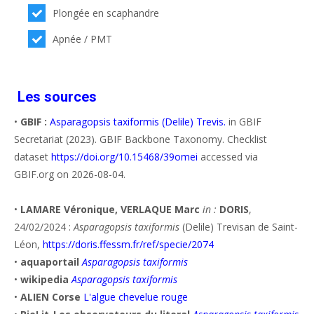
Plongée en scaphandre
Apnée / PMT
Les sources
•
GBIF :
Asparagopsis taxiformis (Delile) Trevis.
in GBIF
Secretariat (2023). GBIF Backbone Taxonomy. Checklist
dataset
https://doi.org/10.15468/39omei
accessed via
GBIF.org on 2026-08-04.
•
LAMARE Véronique, VERLAQUE Marc
in :
DORIS
,
24/02/2024 :
Asparagopsis taxiformis
(Delile) Trevisan de Saint-
Léon,
https://doris.ffessm.fr/ref/specie/2074
•
aquaportail
Asparagopsis taxiformis
•
wikipedia
Asparagopsis taxiformis
•
ALIEN Corse
L'algue chevelue rouge