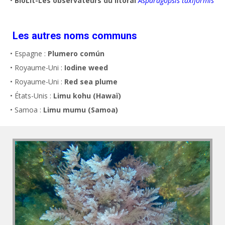
•
BioLit-Les observateurs du litoral
Asparagopsis taxiformis
Les autres noms communs
• Espagne :
Plumero común
• Royaume-Uni :
Iodine weed
• Royaume-Uni :
Red sea plume
• États-Unis :
Limu kohu (Hawaï)
• Samoa :
Limu mumu (Samoa)