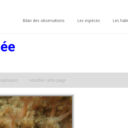
Skip
to
Bilan des observations
Les espèces
Les habi
content
ée
raphiques
Modifier cette page