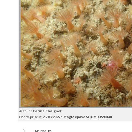
Auteur :
Carine Chaignet
Photo prise le
26/08/2025
à
Magic épave SHOM 14590140
Animaux