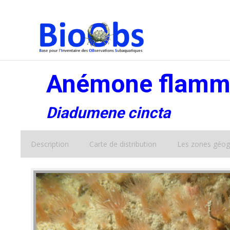
Anémone flamm
Diadumene cincta
Description
Carte de distribution
Les zones géog