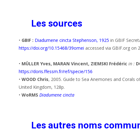
Les sources
•
GBIF :
Diadumene cincta Stephenson, 1925
in GBIF Secret
https://doi.org/10.15468/39omei
accessed via GBIF.org on 
•
MÜLLER Yves, MARAN Vincent, ZIEMSKI Frédéric
in :
D
https://doris.ffessm.fr/ref/specie/156
•
WOOD Chris
, 2005. Guide to Sea Anemones and Corals of
United Kingdom, 128p.
•
WoRMS
Diadumene cincta
Les autres noms commu