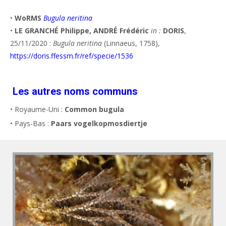
•
WoRMS
Bugula neritina
•
LE GRANCHÉ Philippe, ANDRÉ Frédéric
in :
DORIS
,
25/11/2020 :
Bugula neritina
(Linnaeus, 1758),
https://doris.ffessm.fr/ref/specie/1536
Les autres noms communs
• Royaume-Uni :
Common bugula
• Pays-Bas :
Paars vogelkopmosdiertje