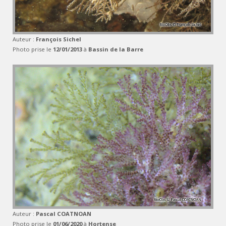
Auteur :
François Sichel
Photo prise le
12/01/2013
à
Bassin de la Barre
Auteur :
Pascal COATNOAN
Photo prise le
01/06/2020
à
Hortense