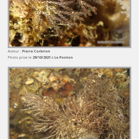
Auteur :
Pierre Corbrion
Photo prise le
29/10/2021
à
Le Ponton