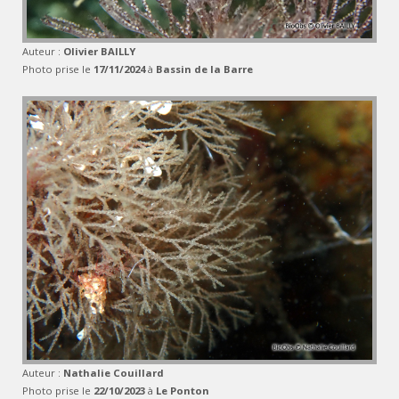
Auteur :
Olivier BAILLY
Photo prise le
17/11/2024
à
Bassin de la Barre
Auteur :
Nathalie Couillard
Photo prise le
22/10/2023
à
Le Ponton