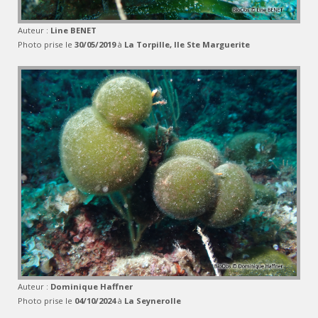
Auteur :
Line BENET
Photo prise le
30/05/2019
à
La Torpille, Ile Ste Marguerite
Auteur :
Dominique Haffner
Photo prise le
04/10/2024
à
La Seynerolle