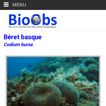
MENU
Béret basque
Codium bursa