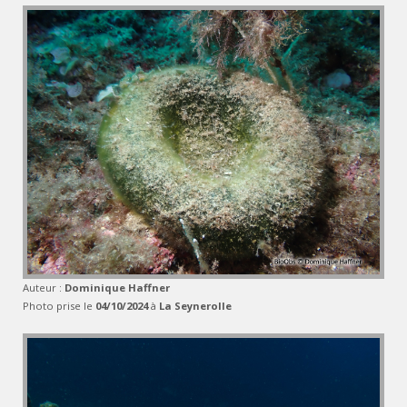
Auteur :
Dominique Haffner
Photo prise le
04/10/2024
à
La Seynerolle