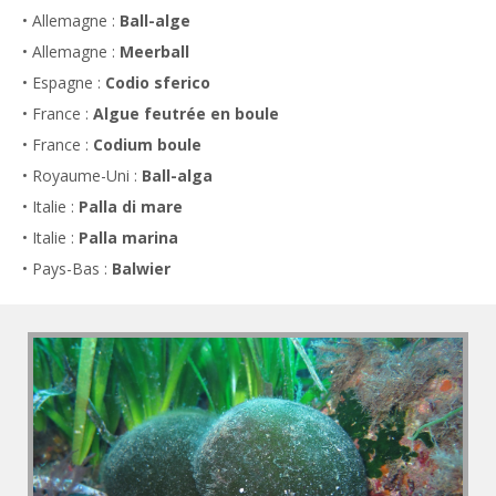
• Allemagne :
Ball-alge
• Allemagne :
Meerball
• Espagne :
Codio sferico
• France :
Algue feutrée en boule
• France :
Codium boule
• Royaume-Uni :
Ball-alga
• Italie :
Palla di mare
• Italie :
Palla marina
• Pays-Bas :
Balwier