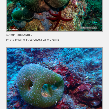
Auteur :
eric AMIEL
Photo prise le
11/03/2020
à
La muraille