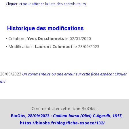
Cliquer ici pour afficher la liste des contributeurs
Historique des modifications
• Création :
Yves Deschomets
le 02/01/2020
• Modification :
Laurent Colombet
le 28/09/2023
28/09/2023
Un commentaire ou une erreur sur cette fiche espèce : Cliquer
ici !
Comment citer cette fiche BioObs :
BioObs, 28/09/2023 :
Codium bursa (Olivi) C.Agardh, 1817
,
https://bioobs.fr/blog/fiche-espece/132/