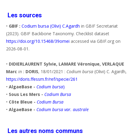
Les sources
•
GBIF :
Codium bursa (Olivi) C.Agardh
in GBIF Secretariat
(2023). GBIF Backbone Taxonomy. Checklist dataset
https://doi.org/10.15468/39omei
accessed via GBIF.org on
2026-08-01.
•
DIDIERLAURENT Sylvie, LAMARE Véronique, VERLAQUE
Marc
in :
DORIS
, 18/01/2021 :
Codium bursa
(Olivi) C. Agardh,
https://doris.ffessm.fr/ref/specie/261
•
AlgaeBase -
Codium bursa
)
•
Sous Les Mers -
Codium Bursa
•
Côte Bleue -
Codium Bursa
•
AlgaeBase -
Codium bursa var. australe
Les autres noms communs