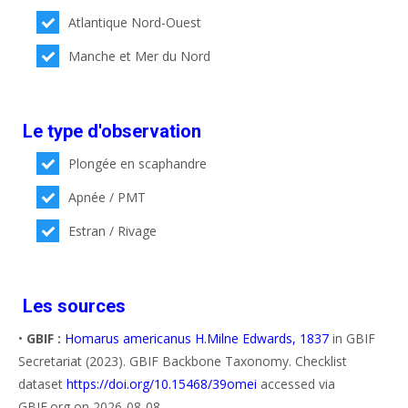
Atlantique Nord-Ouest
Manche et Mer du Nord
Le type d'observation
Plongée en scaphandre
Apnée / PMT
Estran / Rivage
Les sources
•
GBIF :
Homarus americanus H.Milne Edwards, 1837
in GBIF
Secretariat (2023). GBIF Backbone Taxonomy. Checklist
dataset
https://doi.org/10.15468/39omei
accessed via
GBIF.org on 2026-08-08.