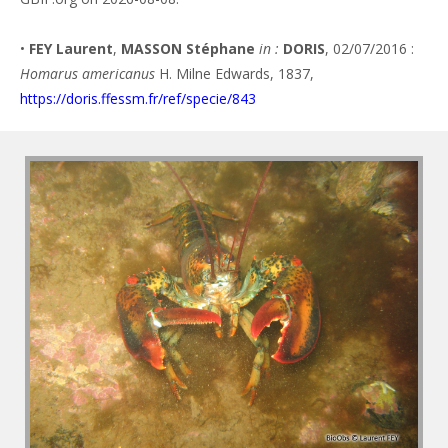
•
FEY Laurent
,
MASSON Stéphane
in :
DORIS
, 02/07/2016 :
Homarus americanus
H. Milne Edwards, 1837,
https://doris.ffessm.fr/ref/specie/843