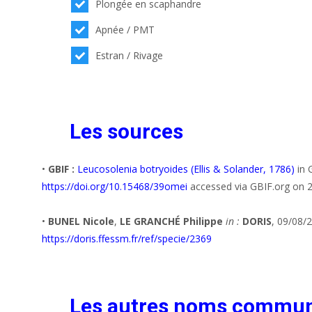
Plongée en scaphandre
Apnée / PMT
Estran / Rivage
Les sources
•
GBIF :
Leucosolenia botryoides (Ellis & Solander, 1786)
in 
https://doi.org/10.15468/39omei
accessed via GBIF.org on 
•
BUNEL Nicole
,
LE GRANCHÉ Philippe
in :
DORIS
, 09/08/
https://doris.ffessm.fr/ref/specie/2369
Les autres noms commu