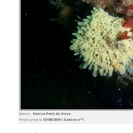
Auteur :
Patrice Petit de Voize
Photo prise le
07/09/2019
à
Gabion n°1