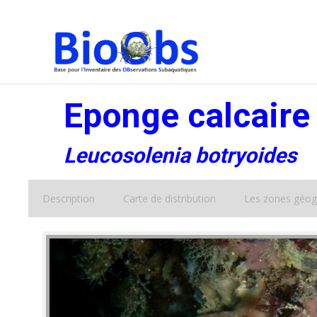
Eponge calcaire 
Leucosolenia botryoides
Description
Carte de distribution
Les zones géog