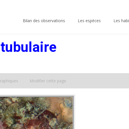
Skip
to
Bilan des observations
Les espèces
Les habi
content
tubulaire
raphiques
Modifier cette page