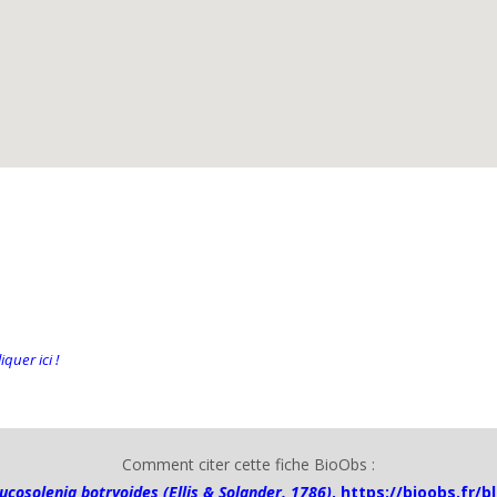
quer ici !
Comment citer cette fiche BioObs :
ucosolenia botryoides (Ellis & Solander, 1786)
,
https://bioobs.fr/b