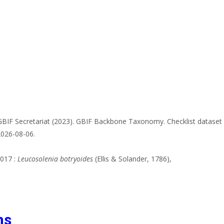
GBIF Secretariat (2023). GBIF Backbone Taxonomy. Checklist dataset
2026-08-06.
2017 :
Leucosolenia botryoides
(Ellis & Solander, 1786),
ns