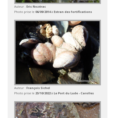
Auteur :
Eric Nozérac
Photo prise le
06/09/2014
à
Estran des fortifications
Auteur :
François Sichel
Photo prise le
23/10/2022
à
Le Port du Lude - Carolles
à