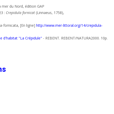
la mer du Nord, édition GAP
23 :
Crepidula fornicat
(Linnaeus, 1758),
-fornicata, [En ligne]
http://www.mer-littoral.org/14/crepidula-
e d'habitat "La Crépidule"
- REBENT. REBENT/NATURA2000. 10p.
ns