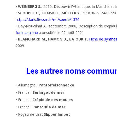
•
WEINBERG S.
, 2010, Découvrir l'Atlantique, la Manche et 
•
SCOUPPE C., ZIEMSKI F., MÜLLER Y.
in :
DORIS
, 24/09/20
https://doris.ffessm.fr/ref/specie/1376
• Bay-Nouailhat A., septembre 2008, Description de crepidula
fornicata.php
,consultée le 29 août 2021
•
BLANCHARD M., HAMON D., BAJOUK T.
Fiche de synthès
2009
Les autres noms commu
• Allemagne :
Pantoffelschnecke
• France :
Berlingot de mer
• France :
Crépidule des moules
• France :
Pantoufle de mer
• Royaume-Uni :
Slipper limpet