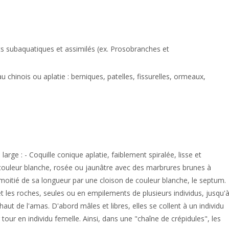
ts subaquatiques et assimilés (ex. Prosobranches et
 chinois ou aplatie : berniques, patelles, fissurelles, ormeaux,
ge : - Coquille conique aplatie, faiblement spiralée, lisse et
couleur blanche, rosée ou jaunâtre avec des marbrures brunes à
a moitié de sa longueur par une cloison de couleur blanche, le septum.
 et les roches, seules ou en empilements de plusieurs individus, jusqu'
haut de l'amas. D'abord mâles et libres, elles se collent à un individu
 tour en individu femelle. Ainsi, dans une "chaîne de crépidules", les