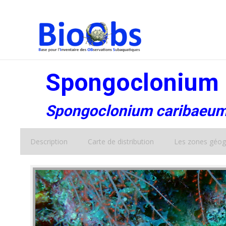
Spongoclonium 
Spongoclonium caribaeu
Description
Carte de distribution
Les zones géog