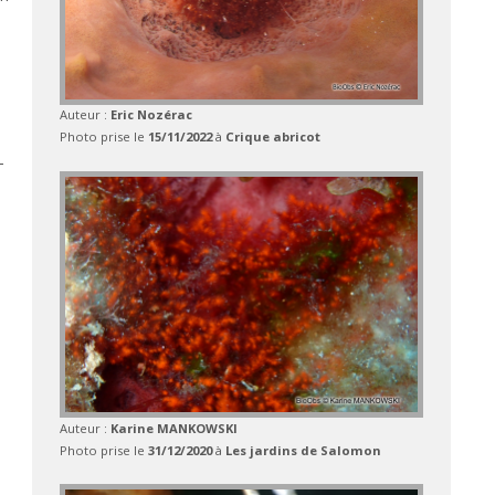
Auteur :
Eric Nozérac
Photo prise le
15/11/2022
à
Crique abricot
-
Auteur :
Karine MANKOWSKI
Photo prise le
31/12/2020
à
Les jardins de Salomon