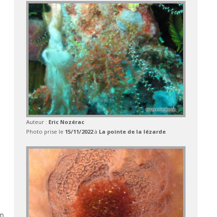
Auteur :
Eric Nozérac
Photo prise le
15/11/2022
à
La pointe de la lézarde
 m