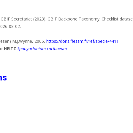
 GBIF Secretariat (2023). GBIF Backbone Taxonomy. Checklist datase
2026-08-02.
esen) M.J.Wynne, 2005,
https://doris.ffessm.fr/ref/specie/4411
le HEITZ
Spongoclonium caribaeum
ns