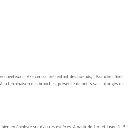
on duveteux : - Axe central présentant des noeuds, - Branches fines
 la terminaison des branches, présence de petits sacs allongés de
u bien en épiphyte sur d'autres espèces. A partir de 1 m et jusqu'à 15