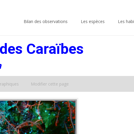
Skip
to
Bilan des observations
Les espèces
Les habi
content
des Caraïbes
m
raphiques
Modifier cette page