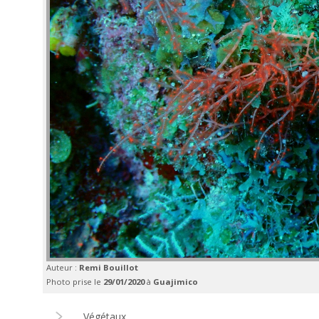
Auteur :
Remi Bouillot
Photo prise le
29/01/2020
à
Guajimico
Végétaux