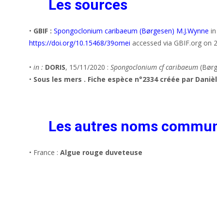
Les sources
•
GBIF :
Spongoclonium caribaeum (Børgesen) M.J.Wynne
in
https://doi.org/10.15468/39omei
accessed via GBIF.org on 
•
in :
DORIS
, 15/11/2020 :
Spongoclonium cf caribaeum
(Børg
•
Sous les mers . Fiche espèce n°2334 créée par Daniè
Les autres noms commu
• France :
Algue rouge duveteuse