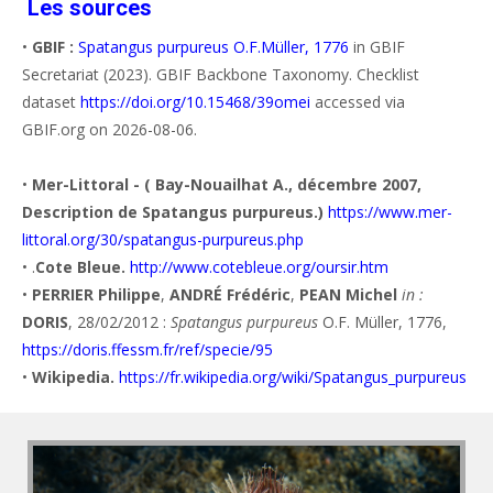
Les sources
•
GBIF :
Spatangus purpureus O.F.Müller, 1776
in GBIF
Secretariat (2023). GBIF Backbone Taxonomy. Checklist
dataset
https://doi.org/10.15468/39omei
accessed via
GBIF.org on 2026-08-06.
•
Mer-Littoral - ( Bay-Nouailhat A., décembre 2007,
Description de Spatangus purpureus.)
https://www.mer-
littoral.org/30/spatangus-purpureus.php
• .
Cote Bleue.
http://www.cotebleue.org/oursir.htm
•
PERRIER Philippe
,
ANDRÉ Frédéric
,
PEAN Michel
in :
DORIS
, 28/02/2012 :
Spatangus purpureus
O.F. Müller, 1776,
https://doris.ffessm.fr/ref/specie/95
•
Wikipedia.
https://fr.wikipedia.org/wiki/Spatangus_purpureus