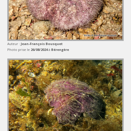
Auteur :
Jean-François Bousquet
Photo prise le
26/08/2024
à
Bérengère