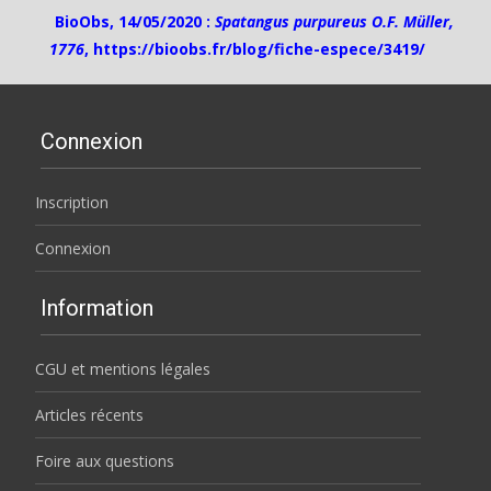
BioObs, 14/05/2020 :
Spatangus purpureus O.F. Müller,
1776
,
https://bioobs.fr/blog/fiche-espece/3419/
Connexion
Inscription
Connexion
Information
CGU et mentions légales
Articles récents
Foire aux questions