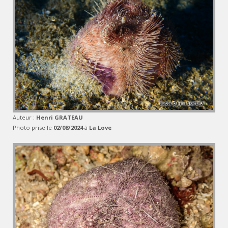
Auteur :
Henri GRATEAU
Photo prise le
02/08/2024
à
La Love