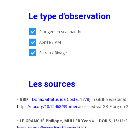
Le type d'observation
Plongée en scaphandre
Apnée / PMT
Estran / Rivage
Les sources
•
GBIF :
Donax vittatus (da Costa, 1778)
in GBIF Secretariat
https://doi.org/10.15468/39omei
accessed via GBIF.org on 
•
LE GRANCHÉ Philippe, MÜLLER Yves
in :
DORIS
, 15/11/2
https://doris.ffessm.fr/ref/specie/4295