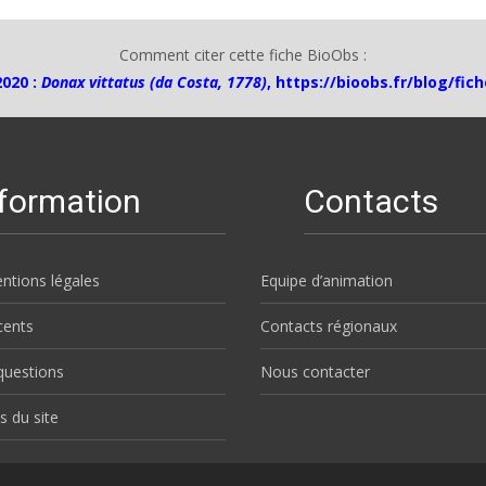
Comment citer cette fiche BioObs :
2020 :
Donax vittatus (da Costa, 1778)
,
https://bioobs.fr/blog/fic
nformation
Contacts
ntions légales
Equipe d’animation
écents
Contacts régionaux
questions
Nous contacter
s du site