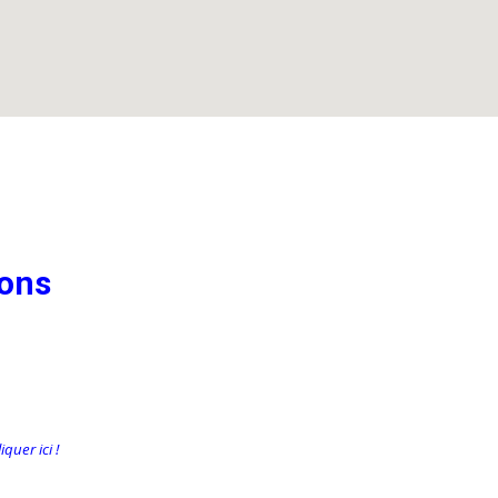
ions
quer ici !