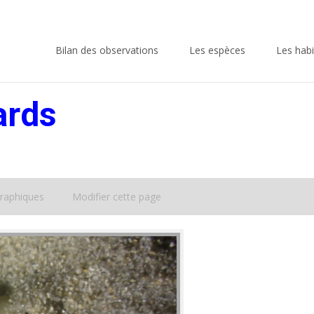
Skip
to
Bilan des observations
Les espèces
Les habi
content
ards
raphiques
Modifier cette page