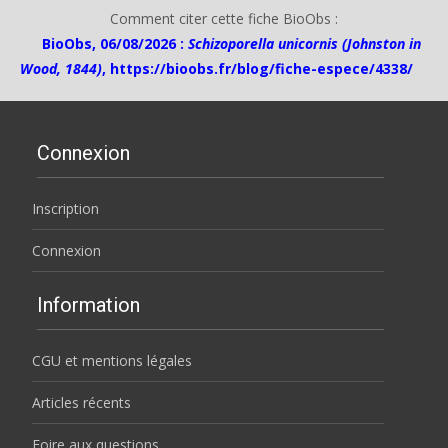
Comment citer cette fiche BioObs :
BioObs, 06/08/2026 :
Schizoporella unicornis (Johnston in
Wood, 1844)
,
https://bioobs.fr/blog/fiche-espece/4338/
Connexion
Inscription
Connexion
Information
CGU et mentions légales
Articles récents
Foire aux questions