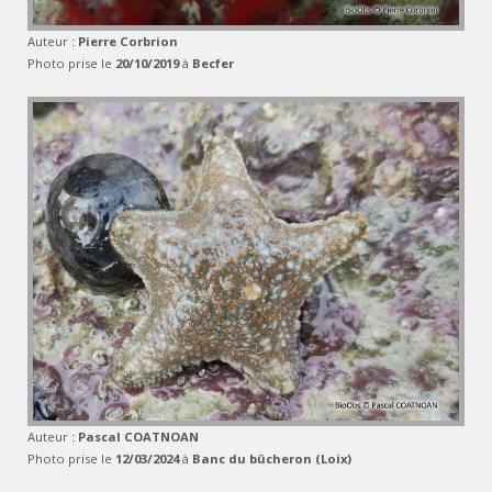
Auteur :
Pierre Corbrion
Photo prise le
20/10/2019
à
Becfer
Auteur :
Pascal COATNOAN
Photo prise le
12/03/2024
à
Banc du bûcheron (Loix)