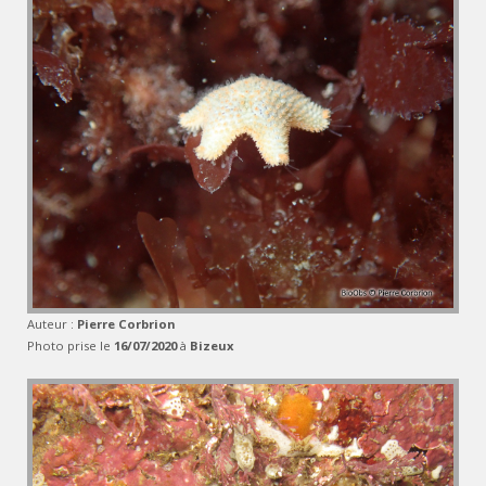
Auteur :
Pierre Corbrion
Photo prise le
16/07/2020
à
Bizeux