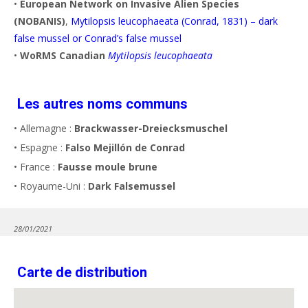
•
European Network on Invasive Alien Species
(NOBANIS)
,
Mytilopsis leucophaeata (Conrad, 1831) – dark
false mussel or Conrad’s false mussel
•
WoRMS Canadian
Mytilopsis leucophaeata
Les autres noms communs
• Allemagne :
Brackwasser-Dreiecksmuschel
• Espagne :
Falso Mejillón de Conrad
• France :
Fausse moule brune
• Royaume-Uni :
Dark Falsemussel
28/01/2021
Carte de distribution