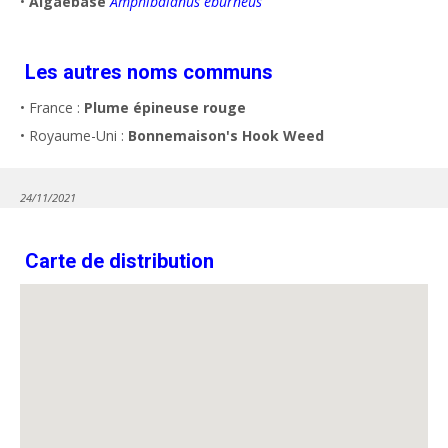
•
Algaebase
Amphibalanus eburneus
Les autres noms communs
• France :
Plume épineuse rouge
• Royaume-Uni :
Bonnemaison's Hook Weed
24/11/2021
Carte de distribution