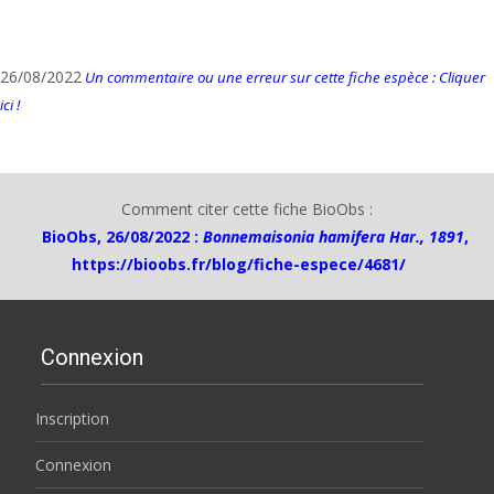
26/08/2022
Un commentaire ou une erreur sur cette fiche espèce : Cliquer
ici !
Comment citer cette fiche BioObs :
BioObs, 26/08/2022 :
Bonnemaisonia hamifera Har., 1891
,
https://bioobs.fr/blog/fiche-espece/4681/
Connexion
Inscription
Connexion