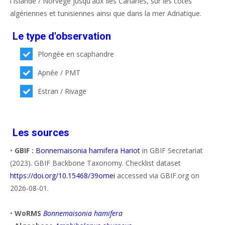
l'Islande / Norvège jusqu'aux Iles Canaries, sur les côtes
algériennes et tunisiennes ainsi que dans la mer Adriatique.
Le type d'observation
Plongée en scaphandre
Apnée / PMT
Estran / Rivage
Les sources
•
GBIF :
Bonnemaisonia hamifera Hariot
in GBIF Secretariat
(2023). GBIF Backbone Taxonomy. Checklist dataset
https://doi.org/10.15468/39omei
accessed via GBIF.org on
2026-08-01.
•
WoRMS
Bonnemaisonia hamifera