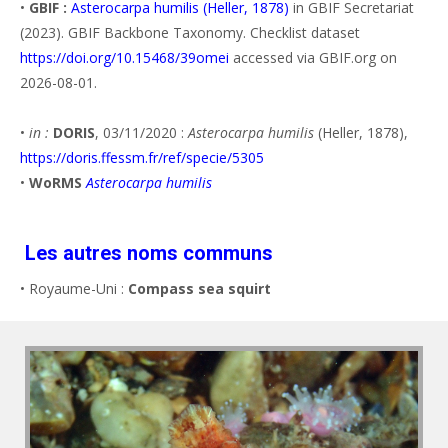
•
GBIF :
Asterocarpa humilis (Heller, 1878)
in GBIF Secretariat
(2023). GBIF Backbone Taxonomy. Checklist dataset
https://doi.org/10.15468/39omei
accessed via GBIF.org on
2026-08-01.
•
in :
DORIS
, 03/11/2020 :
Asterocarpa humilis
(Heller, 1878),
https://doris.ffessm.fr/ref/specie/5305
•
WoRMS
Asterocarpa humilis
Les autres noms communs
• Royaume-Uni :
Compass sea squirt