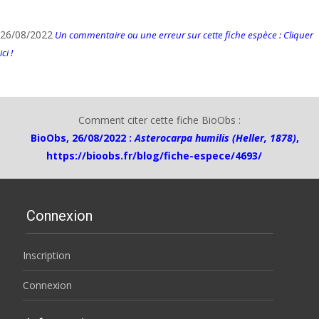
26/08/2022
Un commentaire ou une erreur sur cette fiche espèce : Cliquer
ici !
Comment citer cette fiche BioObs :
BioObs, 26/08/2022 :
Asterocarpa humilis (Heller, 1878)
,
https://bioobs.fr/blog/fiche-espece/4693/
Connexion
Inscription
Connexion