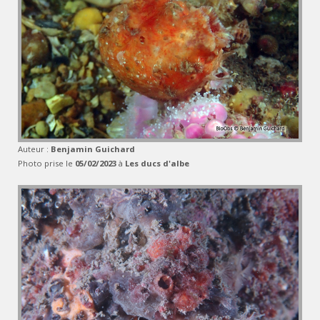
Auteur :
Benjamin Guichard
Photo prise le
05/02/2023
à
Les ducs d'albe