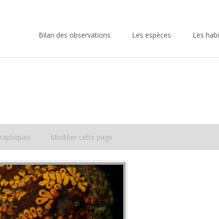
Skip
to
Bilan des observations
Les espèces
Les habi
content
raphiques
Modifier cette page