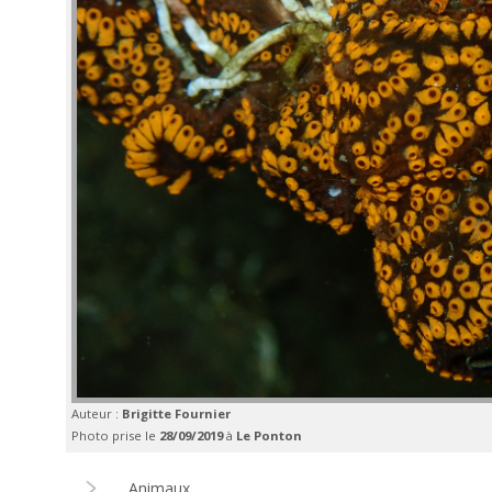
Auteur :
Brigitte Fournier
Photo prise le
28/09/2019
à
Le Ponton
Animaux