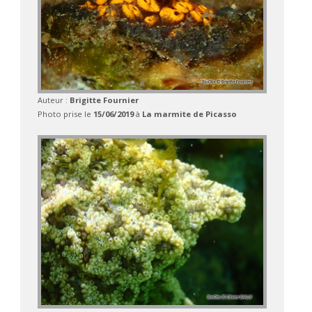
Auteur :
Brigitte Fournier
Photo prise le
15/06/2019
à
La marmite de Picasso