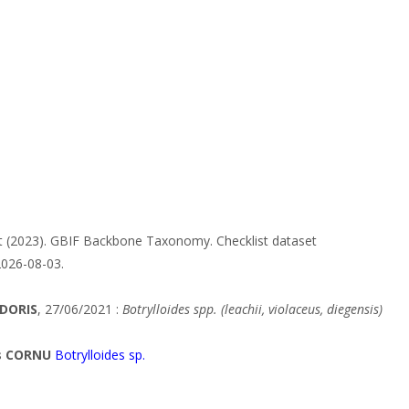
at (2023). GBIF Backbone Taxonomy. Checklist dataset
2026-08-03.
DORIS
, 27/06/2021 :
Botrylloides spp. (leachii, violaceus, diegensis)
is CORNU
Botrylloides sp.