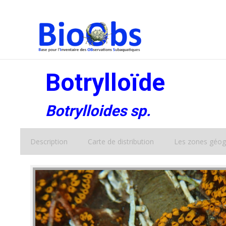
Botrylloïde
Botrylloides sp.
Description
Carte de distribution
Les zones géog