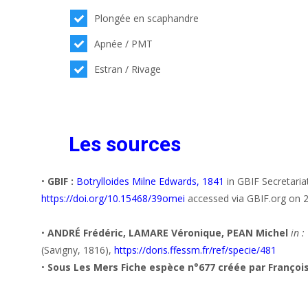
Plongée en scaphandre
Apnée / PMT
Estran / Rivage
Les sources
•
GBIF :
Botrylloides Milne Edwards, 1841
in GBIF Secretari
https://doi.org/10.15468/39omei
accessed via GBIF.org on 
•
ANDRÉ Frédéric, LAMARE Véronique, PEAN Michel
in :
(Savigny, 1816),
https://doris.ffessm.fr/ref/specie/481
•
Sous Les Mers Fiche espèce n°677 créée par Franço