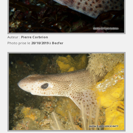
Auteur :
Pierre Corbrion
Photo prise le
20/10/2019
à
Becfer