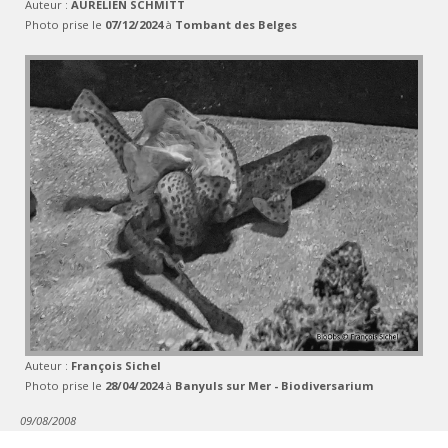
Auteur :
AURELIEN SCHMITT
Photo prise le
07/12/2024
à
Tombant des Belges
Auteur :
François Sichel
Photo prise le
28/04/2024
à
Banyuls sur Mer - Biodiversarium
09/08/2008