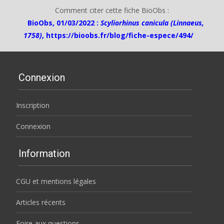
Comment citer cette fiche BioObs :
BioObs, 01/03/2022 :
Scyliorhinus canicula (Linnaeus,
1758)
,
https://bioobs.fr/blog/fiche-espece/494/
Connexion
Inscription
Connexion
Information
CGU et mentions légales
Articles récents
Foire aux questions