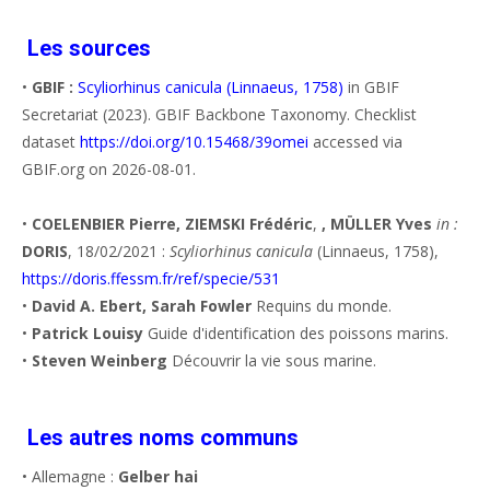
Les sources
•
GBIF :
Scyliorhinus canicula (Linnaeus, 1758)
in GBIF
Secretariat (2023). GBIF Backbone Taxonomy. Checklist
dataset
https://doi.org/10.15468/39omei
accessed via
GBIF.org on 2026-08-01.
•
COELENBIER Pierre, ZIEMSKI Frédéric
,
, MÜLLER Yves
in :
DORIS
, 18/02/2021 :
Scyliorhinus canicula
(Linnaeus, 1758),
https://doris.ffessm.fr/ref/specie/531
•
David A. Ebert, Sarah Fowler
Requins du monde.
•
Patrick Louisy
Guide d'identification des poissons marins.
•
Steven Weinberg
Découvrir la vie sous marine.
Les autres noms communs
• Allemagne :
Gelber hai