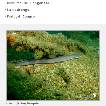
• Royaume-Uni :
Conger eel
• Italie :
Grongo
• Portugal :
Congro
Auteur :
Jérémy Pasquier