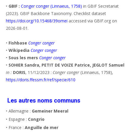
•
GBIF :
Conger conger (Linnaeus, 1758)
in GBIF Secretariat
(2023). GBIF Backbone Taxonomy. Checklist dataset
https://doi.org/10.15468/39omei
accessed via GBIF.org on
2026-08-01.
•
Fishbase
Conger conger
•
Wikipedia
Conger conger
•
Sous les mers
Conger conger
•
SOHIER Sandra, PETIT DE VOIZE Patrice, JEGLOT Samuel
in :
DORIS
, 11/12/2023 :
Conger conger
(Linnaeus, 1758),
https://doris.ffessm.fr/ref/specie/610
Les autres noms communs
• Allemagne :
Gemeiner Meeral
• Espagne :
Congrio
• France :
Anguille de mer