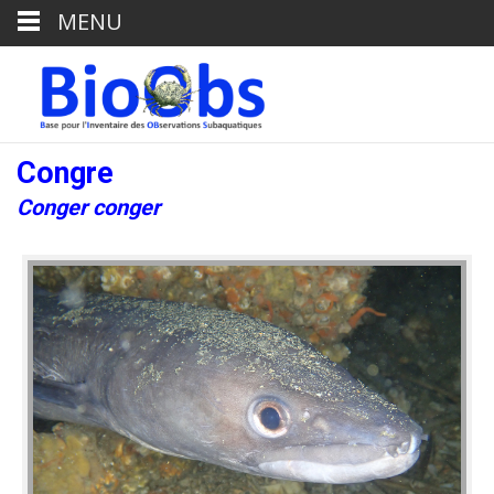
MENU
Congre
Conger conger