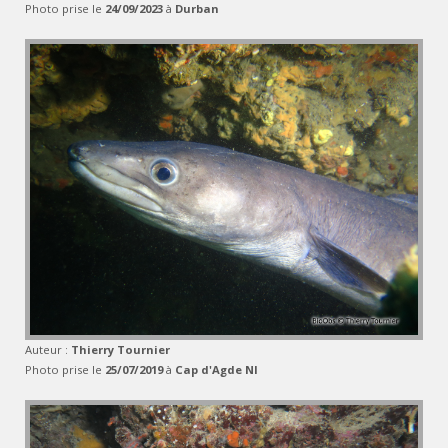
Photo prise le
24/09/2023
à
Durban
Auteur :
Thierry Tournier
Photo prise le
25/07/2019
à
Cap d'Agde NI