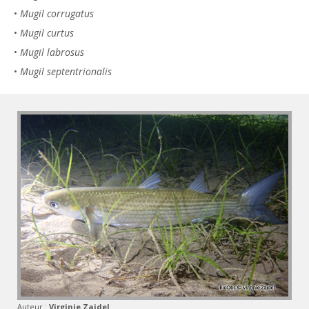
•
Mugil corrugatus
•
Mugil curtus
•
Mugil labrosus
•
Mugil septentrionalis
Auteur :
Virginie Zajdel