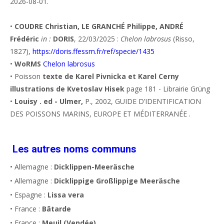
2026-08-01.
•
COUDRE Christian, LE GRANCHÉ Philippe, ANDRÉ
Frédéric
in :
DORIS
, 22/03/2025 :
Chelon labrosus
(Risso,
1827),
https://doris.ffessm.fr/ref/specie/1435
•
WoRMS
Chelon labrosus
• Poisson
texte de Karel Pivnicka et Karel Cerny
illustrations de Kvetoslav Hisek
page 181 - Librairie Grüng
•
Louisy . ed - Ulmer,
P., 2002, GUIDE D’IDENTIFICATION
DES POISSONS MARINS, EUROPE ET MÉDITERRANÉE .
Les autres noms communs
• Allemagne :
Dicklippen-Meeräsche
• Allemagne :
Dicklippige Großlippige Meeräsche
• Espagne :
Lissa vera
• France :
Bâtarde
• France :
Meuil (Vendée)