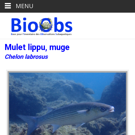
MENU
Mulet lippu, muge
Chelon labrosus