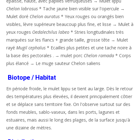
épaisse, haute, avec papilles verruqueuses → Mulet lippu
Chelon labrosus
* Tache jaune bien visible sur l'opercule →
Mulet doré
Chelon auratus
* Yeux rouges ou orangés bien
visibles, lèvre supérieure beaucoup plus fine, et lisse → Mulet à
yeux rouges
Oedalechilus labeo
* Stries longitudinales très
marquées sur les flancs + grande taille, grosse tête → Mulet
rayé
Mugil cephalus
* Ecailles plus petites et une tache noire à
la base des pectorales . → mulet porc
Chelon ramada
* Corps
plus élancé → Le muge sauteur Chelon saliens
Biotope / Habitat
En période froide, le mulet lippu se tient au large. Dès le retour
des températures plus élevées, il devient principalement côtier
et se déplace sans territoire fixe. On l'observe surtout sur des
fonds meubles, sablo-vaseux, dans les ports, lagunes et
estuaires, mais aussi le long des plages, de la surface jusqu'à
une dizaine de mètres.