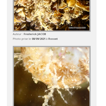
Auteur :
Frederick JACOB
Photo prise le
08/09/2021
à
Rosset