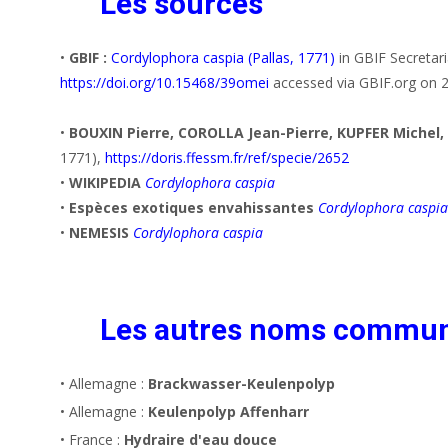
Les sources
•
GBIF :
Cordylophora caspia (Pallas, 1771)
in GBIF Secretar
https://doi.org/10.15468/39omei
accessed via GBIF.org on 
•
BOUXIN Pierre, COROLLA Jean-Pierre, KUPFER Michel,
1771),
https://doris.ffessm.fr/ref/specie/2652
•
WIKIPEDIA
Cordylophora caspia
•
Espèces exotiques envahissantes
Cordylophora caspia
•
NEMESIS
Cordylophora caspia
Les autres noms commu
• Allemagne :
Brackwasser-Keulenpolyp
• Allemagne :
Keulenpolyp Affenharr
• France :
Hydraire d'eau douce