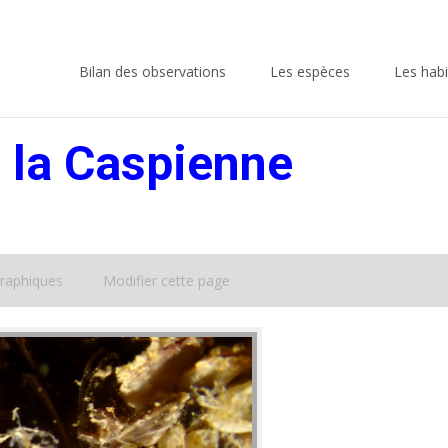
Skip
to
Bilan des observations
Les espèces
Les habi
content
 la Caspienne
raphiques
Modifier cette page