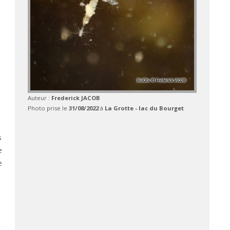
Auteur :
Frederick JACOB
Photo prise le
31/08/2022
à
La Grotte - lac du Bourget
s
e
e