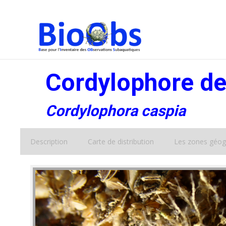
Cordylophore de
Cordylophora caspia
Description
Carte de distribution
Les zones géog