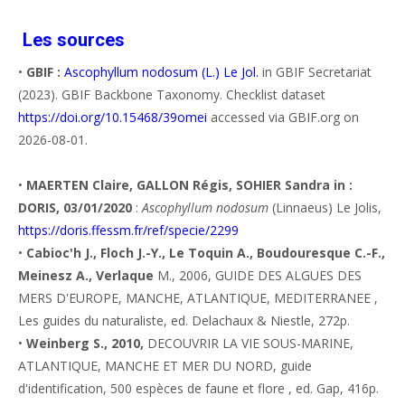
Les sources
•
GBIF :
Ascophyllum nodosum (L.) Le Jol.
in GBIF Secretariat
(2023). GBIF Backbone Taxonomy. Checklist dataset
https://doi.org/10.15468/39omei
accessed via GBIF.org on
2026-08-01.
•
MAERTEN Claire, GALLON Régis, SOHIER Sandra in :
DORIS, 03/01/2020
:
Ascophyllum nodosum
(Linnaeus) Le Jolis,
https://doris.ffessm.fr/ref/specie/2299
•
Cabioc'h J., Floch J.-Y., Le Toquin A., Boudouresque C.-F.,
Meinesz A., Verlaque
M., 2006, GUIDE DES ALGUES DES
MERS D'EUROPE, MANCHE, ATLANTIQUE, MEDITERRANEE ,
Les guides du naturaliste, ed. Delachaux & Niestle, 272p.
•
Weinberg S., 2010,
DECOUVRIR LA VIE SOUS-MARINE,
ATLANTIQUE, MANCHE ET MER DU NORD, guide
d'identification, 500 espèces de faune et flore , ed. Gap, 416p.