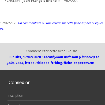
• Création :
Jean-François Briche
le 17/02/2020
17/02/2020
Un commentaire ou une erreur sur cette fiche espèce : Cliquer
ici !
Comment citer cette fiche BioObs :
BioObs, 17/02/2020 :
Ascophyllum nodosum (Linnaeus) Le
Jolis, 1863
,
https://bioobs.fr/blog/fiche-espece/920/
Connexion
Inscription