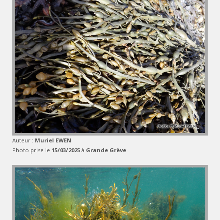
Auteur :
Muriel EWEN
Photo prise le
15/03/2025
à
Grande Grève