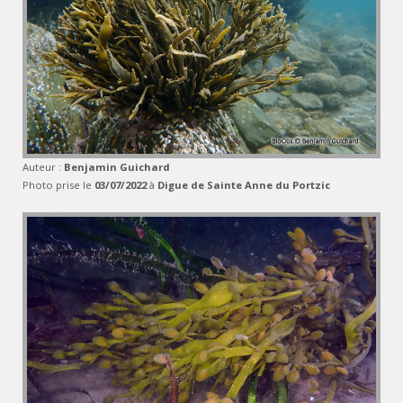
Auteur :
Benjamin Guichard
Photo prise le
03/07/2022
à
Digue de Sainte Anne du Portzic