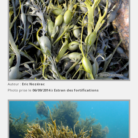
Auteur :
Eric Nozérac
Photo prise le
06/09/2014
à
Estran des fortifications