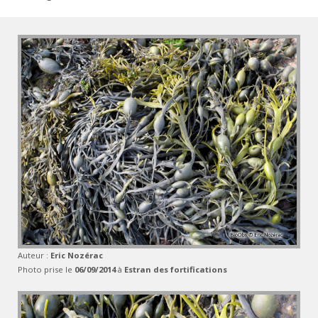
Auteur :
Eric Nozérac
Photo prise le
06/09/2014
à
Estran des fortifications