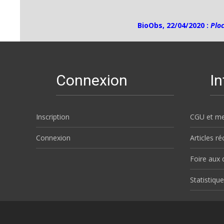
BioObs, 22/04/2020 :
Plo
Connexion
I
Inscription
CGU et me
Connexion
Articles r
Foire aux 
Statistique