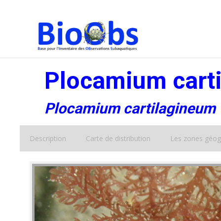
Plocamium carti
Plocamium cartilagineum
Description
Carte de distribution
Les zones géog