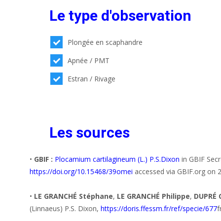
Le type d'observation
Plongée en scaphandre
Apnée / PMT
Estran / Rivage
Les sources
•
GBIF :
Plocamium cartilagineum (L.) P.S.Dixon
in GBIF Secr
https://doi.org/10.15468/39omei
accessed via GBIF.org on 
•
LE GRANCHÉ Stéphane
,
LE GRANCHÉ Philippe
,
DUPRÉ 
(Linnaeus) P.S. Dixon,
https://doris.ffessm.fr/ref/specie/677
f