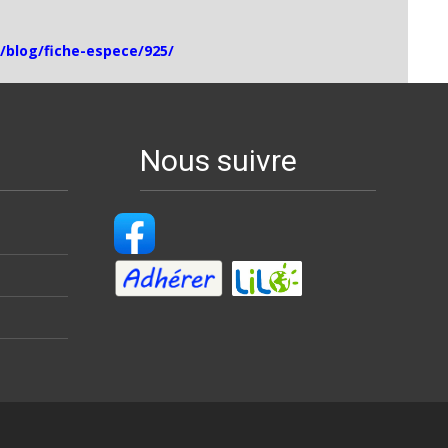
r/blog/fiche-espece/925/
Nous suivre