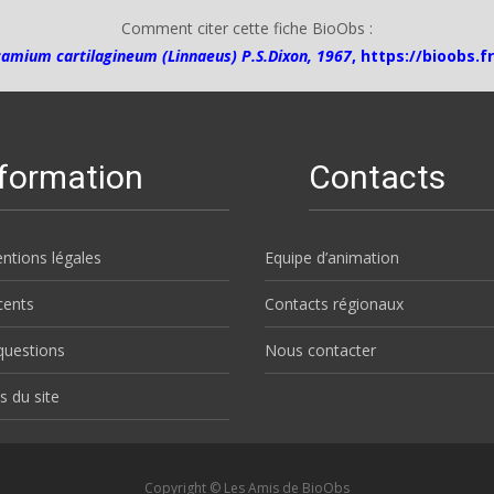
Comment citer cette fiche BioObs :
camium cartilagineum (Linnaeus) P.S.Dixon, 1967
,
https://bioobs.f
nformation
Contacts
ntions légales
Equipe d’animation
écents
Contacts régionaux
questions
Nous contacter
s du site
Copyright © Les Amis de BioObs