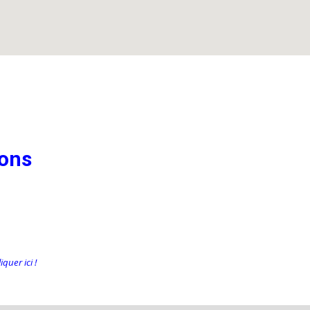
ions
quer ici !