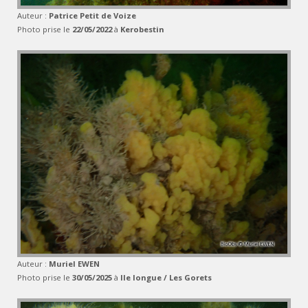
Auteur :
Patrice Petit de Voize
Photo prise le
22/05/2022
à
Kerobestin
Auteur :
Muriel EWEN
Photo prise le
30/05/2025
à
Ile longue / Les Gorets