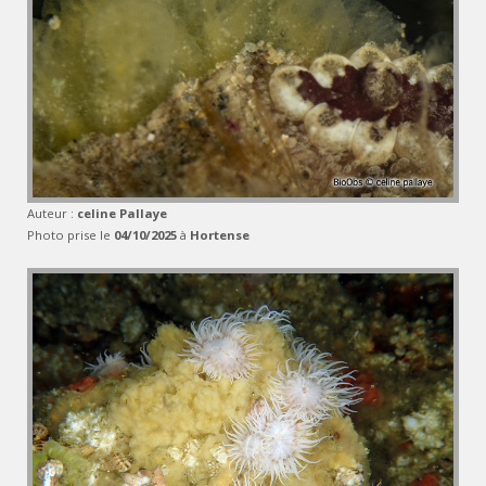
Auteur :
celine Pallaye
Photo prise le
04/10/2025
à
Hortense