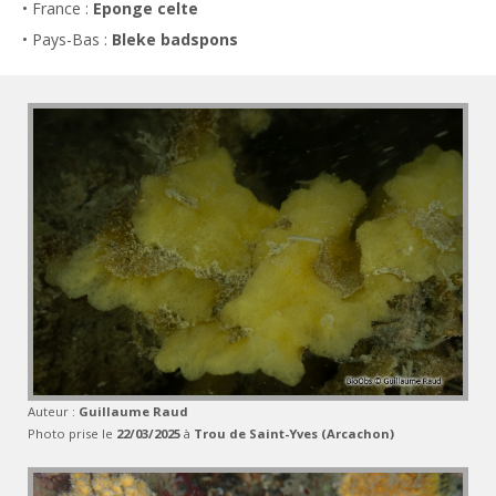
• France :
Eponge celte
• Pays-Bas :
Bleke badspons
Auteur :
Guillaume Raud
Photo prise le
22/03/2025
à
Trou de Saint-Yves (Arcachon)