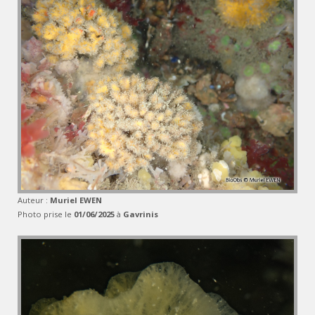
Auteur :
Muriel EWEN
Photo prise le
01/06/2025
à
Gavrinis