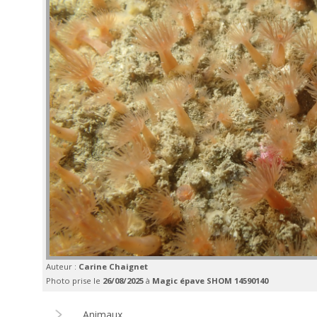
Auteur :
Carine Chaignet
Photo prise le
26/08/2025
à
Magic épave SHOM 14590140
Animaux