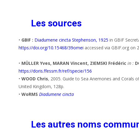
Les sources
•
GBIF :
Diadumene cincta Stephenson, 1925
in GBIF Secret
https://doi.org/10.15468/39omei
accessed via GBIF.org on 
•
MÜLLER Yves, MARAN Vincent, ZIEMSKI Frédéric
in :
D
https://doris.ffessm.fr/ref/specie/156
•
WOOD Chris
, 2005. Guide to Sea Anemones and Corals of
United Kingdom, 128p.
•
WoRMS
Diadumene cincta
Les autres noms commu