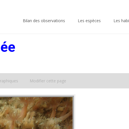
Skip
to
Bilan des observations
Les espèces
Les habi
content
ée
raphiques
Modifier cette page