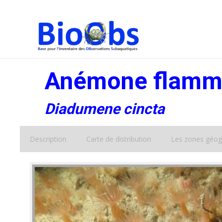
Anémone flamm
Diadumene cincta
Description
Carte de distribution
Les zones géog