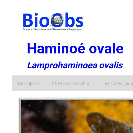
Haminoé ovale
Lamprohaminoea ovalis
Description
Carte de distribution
Les zones géog