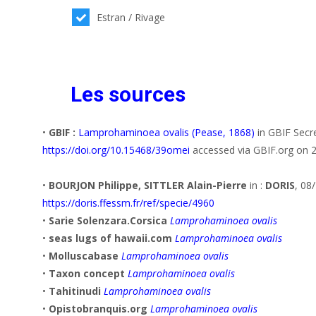
Estran / Rivage
Les sources
•
GBIF :
Lamprohaminoea ovalis (Pease, 1868)
in GBIF Secr
https://doi.org/10.15468/39omei
accessed via GBIF.org on 
•
BOURJON Philippe, SITTLER Alain-Pierre
in :
DORIS
, 08
https://doris.ffessm.fr/ref/specie/4960
•
Sarie Solenzara.Corsica
Lamprohaminoea ovalis
•
seas lugs of hawaii.com
Lamprohaminoea ovalis
•
Molluscabase
Lamprohaminoea ovalis
•
Taxon concept
Lamprohaminoea ovalis
•
Tahitinudi
Lamprohaminoea ovalis
•
Opistobranquis.org
Lamprohaminoea ovalis