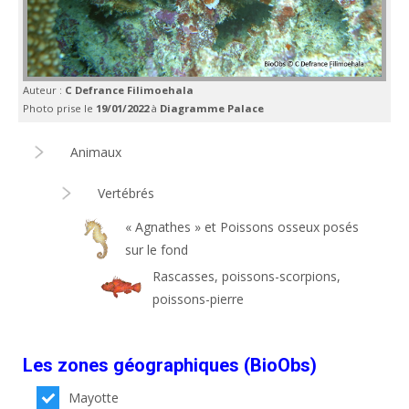
Auteur :
C Defrance Filimoehala
Photo prise le
19/01/2022
à
Diagramme Palace
Animaux
Vertébrés
« Agnathes » et Poissons osseux posés
sur le fond
Rascasses, poissons-scorpions,
poissons-pierre
Les zones géographiques (BioObs)
Mayotte