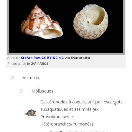
Auteur :
Stefan Pav
,
CC BY-NC 4.0
, via iNaturalist
Photo prise le
24/11/2021
Animaux
Mollusques
Gastéropodes à coquille unique : escargots
subaquatiques et assimilés (ex.
Prosobranches et
Hétérobranches/Pulmonés)