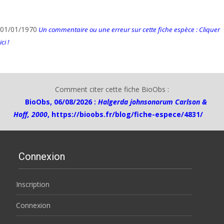
01/01/1970
Un commentaire ou une erreur sur cette fiche espèce : Cliquer
ici !
Comment citer cette fiche BioObs :
BioObs, 06/08/2026 :
Halgerda johnsonorum Carlson &
Hoff, 2000
,
https://bioobs.fr/blog/fiche-espece/4831/
Connexion
Inscription
Connexion