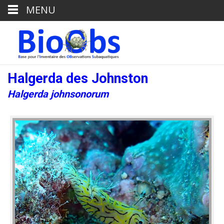
MENU
Halgerda des Johnston
Halgerda johnsonorum