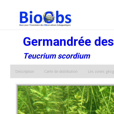
Germandrée des
Teucrium scordium
Description
Carte de distribution
Les zones géog