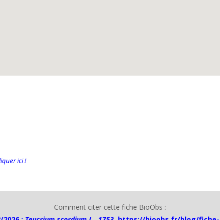
quer ici !
Comment citer cette fiche BioObs :
/2026 :
Teucrium scordium L., 1753
,
https://bioobs.fr/blog/fiche