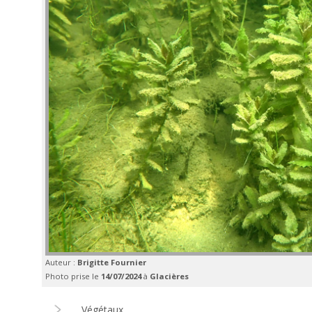
Auteur :
Brigitte Fournier
Photo prise le
14/07/2024
à
Glacières
Végétaux