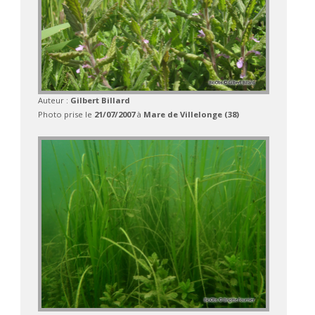
Auteur :
Gilbert Billard
Photo prise le
21/07/2007
à
Mare de Villelonge (38)