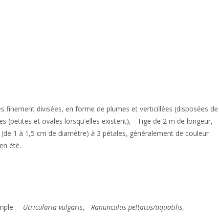
s finement divisées, en forme de plumes et verticillées (disposées de
 (petites et ovales lorsqu'elles existent), - Tige de 2 m de longeur,
urs (de 1 à 1,5 cm de diamètre) à 3 pétales, généralement de couleur
en été.
mple : -
Utricularia vulgaris
, -
Ranunculus peltatus/aquatilis
, -