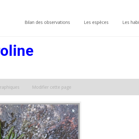
Skip
to
Bilan des observations
Les espèces
Les habi
content
oline
raphiques
Modifier cette page