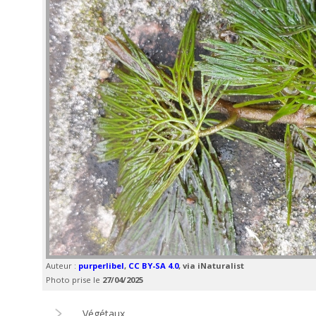
Auteur :
purperlibel
,
CC BY-SA 4.0
, via iNaturalist
Photo prise le
27/04/2025
Végétaux