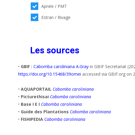
Apnée / PMT
Estran / Rivage
Les sources
•
GBIF :
Cabomba caroliniana A.Gray
in GBIF Secretariat (2
https://doi.org/10.15468/39omei
accessed via GBIF.org on 
•
AQUAPORTAIL
Cabomba caroliniana
•
Picturethisai
Cabomba caroliniana
•
Base I E I
Cabomba caroliniana
•
Guide des Plantations
Cabomba caroliniana
•
FISHIPEDIA
Cabomba caroliniana