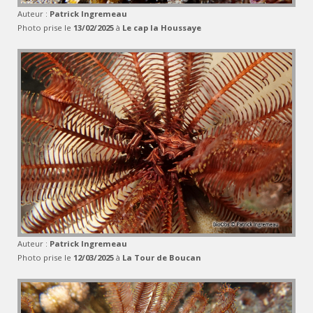
Auteur :
Patrick Ingremeau
Photo prise le
13/02/2025
à
Le cap la Houssaye
Auteur :
Patrick Ingremeau
Photo prise le
12/03/2025
à
La Tour de Boucan