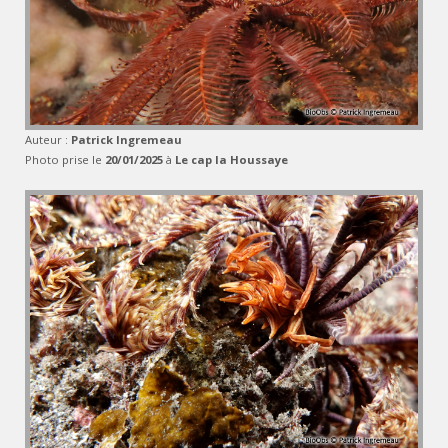
Auteur :
Patrick Ingremeau
Photo prise le
20/01/2025
à
Le cap la Houssaye