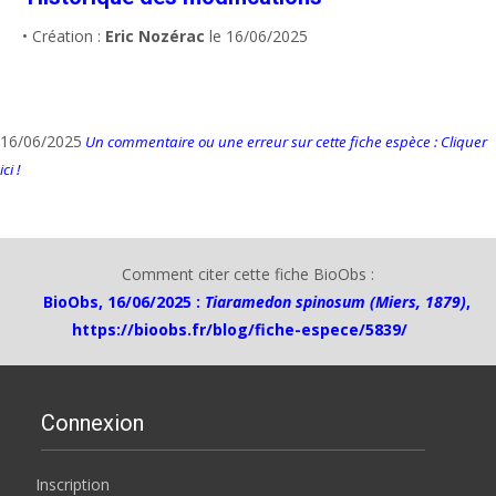
• Création :
Eric Nozérac
le 16/06/2025
16/06/2025
Un commentaire ou une erreur sur cette fiche espèce : Cliquer
ici !
Comment citer cette fiche BioObs :
BioObs, 16/06/2025 :
Tiaramedon spinosum (Miers, 1879)
,
https://bioobs.fr/blog/fiche-espece/5839/
Connexion
Inscription