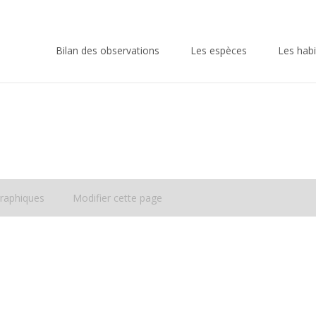
Skip
to
Bilan des observations
Les espèces
Les habi
content
raphiques
Modifier cette page