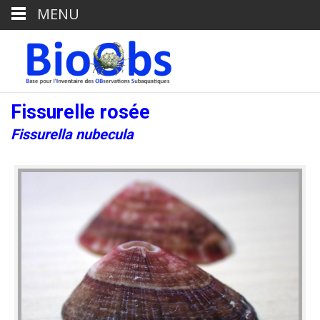
MENU
Fissurelle rosée
Fissurella nubecula