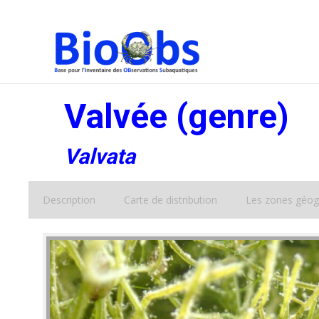
Valvée (genre)
Valvata
Description
Carte de distribution
Les zones géog