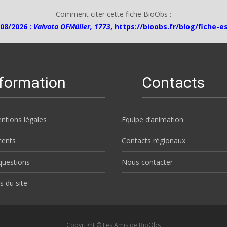
Comment citer cette fiche BioObs :
08/2026 :
Valvata OFMüller, 1773
,
https://bioobs.fr/blog/fiche-e
nformation
Contacts
ntions légales
Equipe d’animation
écents
Contacts régionaux
questions
Nous contacter
s du site
Copyright © Les Amis de BioObs