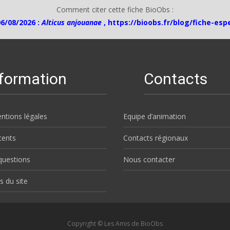
Comment citer cette fiche BioObs :
06/08/2026 :
Alticus anjouanae
,
https://bioobs.fr/blog/fiche-esp
nformation
Contacts
ntions légales
Equipe d’animation
écents
Contacts régionaux
questions
Nous contacter
s du site
Copyright © Les Amis de BioObs