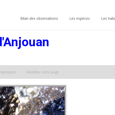
Skip
to
Bilan des observations
Les espèces
Les habi
content
d'Anjouan
raphiques
Modifier cette page