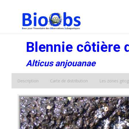
Blennie côtière 
Alticus anjouanae
Description
Carte de distribution
Les zones géog