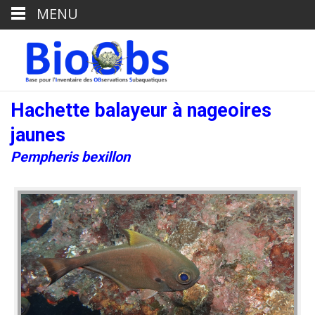
MENU
Hachette balayeur à nageoires
jaunes
Pempheris bexillon