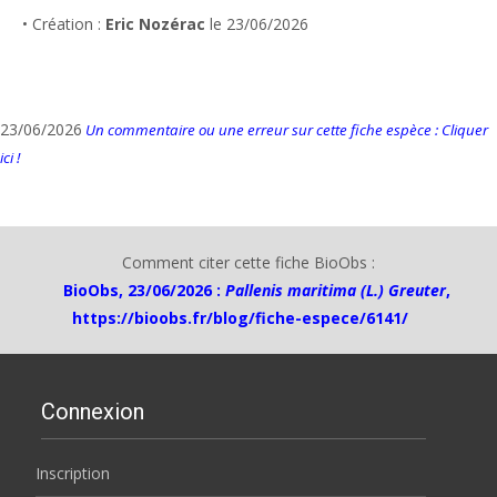
• Création :
Eric Nozérac
le 23/06/2026
23/06/2026
Un commentaire ou une erreur sur cette fiche espèce : Cliquer
ici !
Comment citer cette fiche BioObs :
BioObs, 23/06/2026 :
Pallenis maritima (L.) Greuter
,
https://bioobs.fr/blog/fiche-espece/6141/
Connexion
Inscription