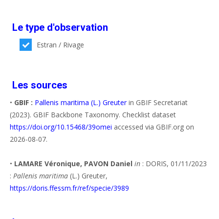
Le type d'observation
Estran / Rivage
Les sources
•
GBIF :
Pallenis maritima (L.) Greuter
in GBIF Secretariat
(2023). GBIF Backbone Taxonomy. Checklist dataset
https://doi.org/10.15468/39omei
accessed via GBIF.org on
2026-08-07.
•
LAMARE Véronique, PAVON Daniel
in
: DORIS, 01/11/2023
:
Pallenis maritima
(L.) Greuter,
https://doris.ffessm.fr/ref/specie/3989