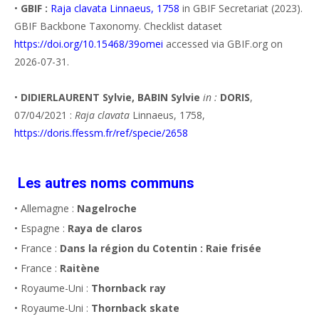
•
GBIF :
Raja clavata Linnaeus, 1758
in GBIF Secretariat (2023).
GBIF Backbone Taxonomy. Checklist dataset
https://doi.org/10.15468/39omei
accessed via GBIF.org on
2026-07-31.
•
DIDIERLAURENT Sylvie, BABIN Sylvie
in :
DORIS
,
07/04/2021 :
Raja clavata
Linnaeus, 1758,
https://doris.ffessm.fr/ref/specie/2658
Les autres noms communs
• Allemagne :
Nagelroche
• Espagne :
Raya de claros
• France :
Dans la région du Cotentin : Raie frisée
• France :
Raitène
• Royaume-Uni :
Thornback ray
• Royaume-Uni :
Thornback skate