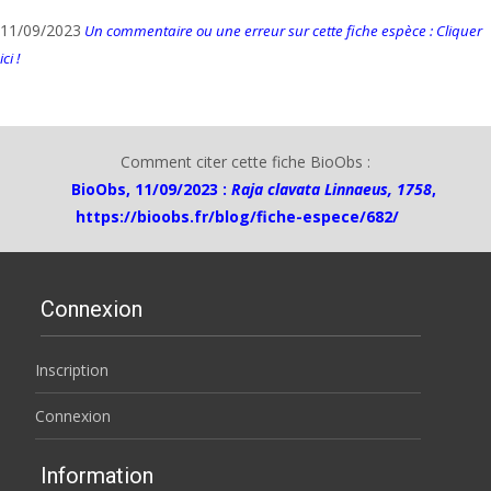
11/09/2023
Un commentaire ou une erreur sur cette fiche espèce : Cliquer
ici !
Comment citer cette fiche BioObs :
BioObs, 11/09/2023 :
Raja clavata Linnaeus, 1758
,
https://bioobs.fr/blog/fiche-espece/682/
Connexion
Inscription
Connexion
Information