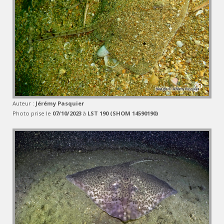
Auteur :
Jérémy Pasquier
Photo prise le
07/10/2023
à
LST 190 (SHOM 14590190)