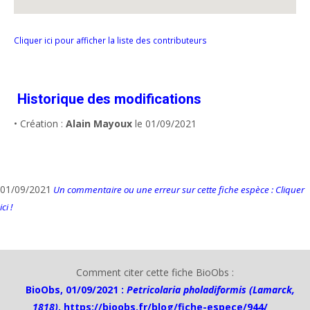
Cliquer ici pour afficher la liste des contributeurs
Historique des modifications
• Création :
Alain Mayoux
le 01/09/2021
01/09/2021
Un commentaire ou une erreur sur cette fiche espèce : Cliquer
ici !
Comment citer cette fiche BioObs :
BioObs, 01/09/2021 :
Petricolaria pholadiformis (Lamarck,
1818)
,
https://bioobs.fr/blog/fiche-espece/944/