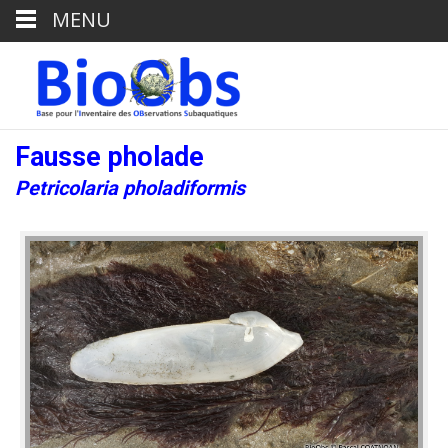
MENU
Fausse pholade
Petricolaria pholadiformis