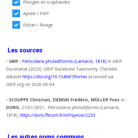
Plongée en scaphandre
Apnée / PMT
Estran / Rivage
Les sources
•
GBIF :
Petricolaria pholadiformis (Lamarck, 1818)
in GBIF
Secretariat (2023). GBIF Backbone Taxonomy. Checklist
dataset
https://doi.org/10.15468/39omei
accessed via
GBIF.org on 2026-08-04.
•
SCOUPPE Christian, ZIEMSKI Frédéric, MÜLLER Yves
in :
DORIS
, 21/01/2021 :
Petricolaria pholadiformis
(Lamarck,
1818),
https://doris.ffessm.fr/ref/specie/2233
Les autres noms communs