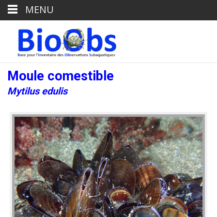
MENU
Moule comestible
Mytilus edulis