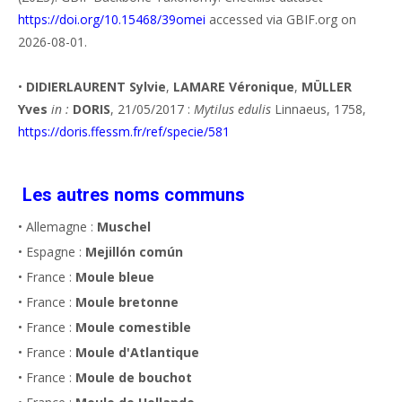
https://doi.org/10.15468/39omei
accessed via GBIF.org on
2026-08-01.
•
DIDIERLAURENT Sylvie
,
LAMARE Véronique
,
MÜLLER
Yves
in :
DORIS
, 21/05/2017 :
Mytilus edulis
Linnaeus, 1758,
https://doris.ffessm.fr/ref/specie/581
Les autres noms communs
• Allemagne :
Muschel
• Espagne :
Mejillón común
• France :
Moule bleue
• France :
Moule bretonne
• France :
Moule comestible
• France :
Moule d'Atlantique
• France :
Moule de bouchot