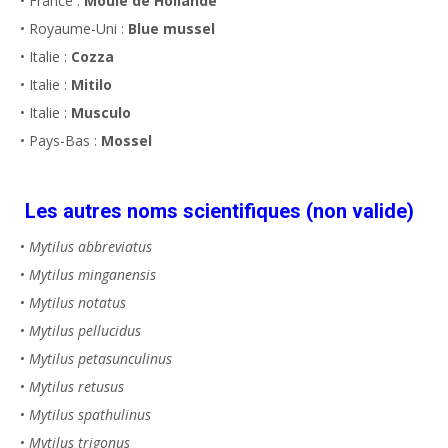
• France :
Moule de Hollande
• Royaume-Uni :
Blue mussel
• Italie :
Cozza
• Italie :
Mitilo
• Italie :
Musculo
• Pays-Bas :
Mossel
Les autres noms scientifiques (non valide)
•
Mytilus abbreviatus
•
Mytilus minganensis
•
Mytilus notatus
•
Mytilus pellucidus
•
Mytilus petasunculinus
•
Mytilus retusus
•
Mytilus spathulinus
•
Mytilus trigonus