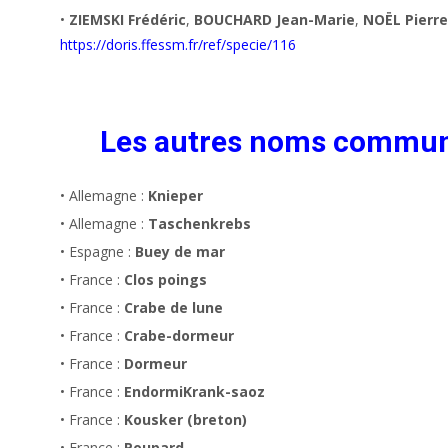
•
ZIEMSKI Frédéric
,
BOUCHARD Jean-Marie
,
NOËL Pierre
https://doris.ffessm.fr/ref/specie/116
Les autres noms commu
• Allemagne :
Knieper
• Allemagne :
Taschenkrebs
• Espagne :
Buey de mar
• France :
Clos poings
• France :
Crabe de lune
• France :
Crabe-dormeur
• France :
Dormeur
• France :
EndormiKrank-saoz
• France :
Kousker (breton)
• France :
Poupard