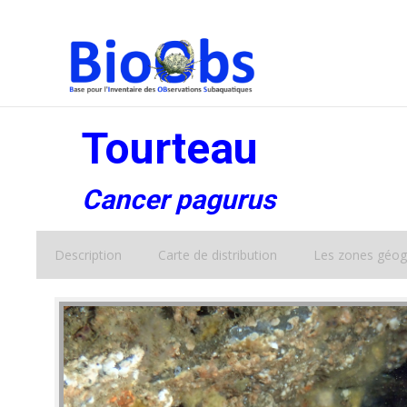
Tourteau
Cancer pagurus
Description
Carte de distribution
Les zones géog