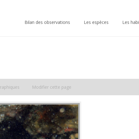
Skip
to
Bilan des observations
Les espèces
Les habi
content
raphiques
Modifier cette page