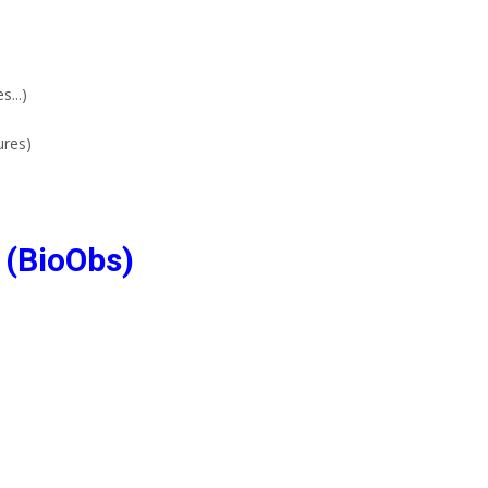
...)
ures)
 (BioObs)