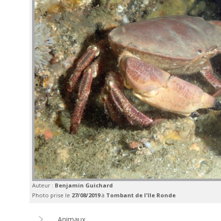
Auteur :
Benjamin Guichard
Photo prise le
27/08/2019
à
Tombant de l'île Ronde
Animaux