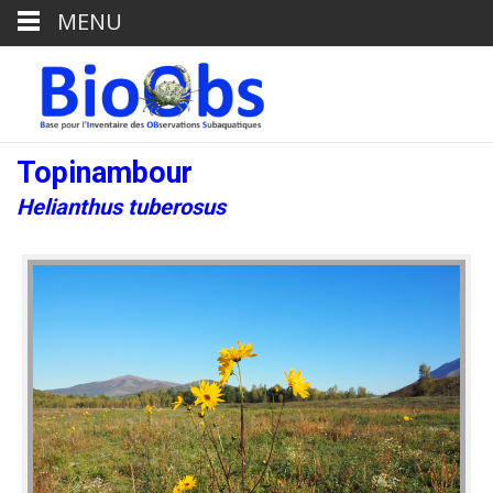
MENU
Topinambour
Helianthus tuberosus