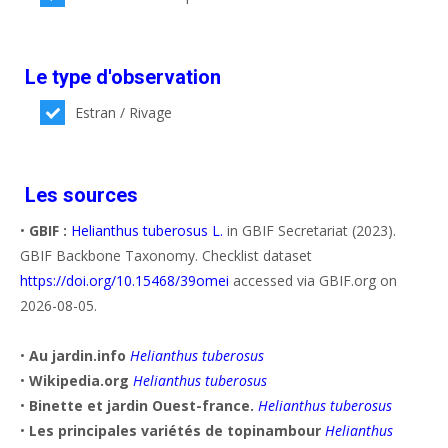
Le type d'observation
Estran / Rivage
Les sources
•
GBIF :
Helianthus tuberosus L.
in GBIF Secretariat (2023).
GBIF Backbone Taxonomy. Checklist dataset
https://doi.org/10.15468/39omei
accessed via GBIF.org on
2026-08-05.
•
Au jardin.info
Helianthus tuberosus
•
Wikipedia.org
Helianthus tuberosus
•
Binette et jardin Ouest-france.
Helianthus tuberosus
•
Les principales variétés de topinambour
Helianthus