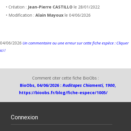
• Création :
Jean-Pierre CASTILLO
le 28/01/2022
• Modification :
Alain Mayoux
le 04/06/2026
04/06/2026
Un commentaire ou une erreur sur cette fiche espèce : Cliquer
ici !
Comment citer cette fiche BioObs :
BioObs, 04/06/2026 :
Ruditapes Chiamenti, 1900
,
https://bioobs.fr/blog/fiche-espece/1005/
Connexion