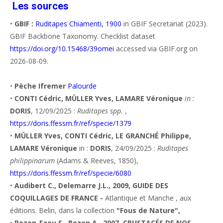
Les sources
•
GBIF :
Ruditapes Chiamenti, 1900
in GBIF Secretariat (2023).
GBIF Backbone Taxonomy. Checklist dataset
https://doi.org/10.15468/39omei
accessed via GBIF.org on
2026-08-09.
•
Pèche Ifremer
Palourde
•
CONTI Cédric, MÜLLER Yves, LAMARE Véronique
in :
DORIS
, 12/09/2025 :
Ruditapes spp.
,
https://doris.ffessm.fr/ref/specie/1379
•
MÜLLER Yves, CONTI Cédric, LE GRANCHÉ Philippe,
LAMARE Véronique
in :
DORIS
, 24/09/2025 :
Ruditapes
philippinarum
(Adams & Reeves, 1850),
https://doris.ffessm.fr/ref/specie/6080
•
Audibert C., Delemarre J.L., 2009, GUIDE DES
COQUILLAGES DE FRANCE -
Atlantique et Manche , aux
éditions. Belin, dans la collection
"Fous de Nature",
•
Rozen-Faou S., Rozen A., 2007, CRUSTACÉS DE NOS