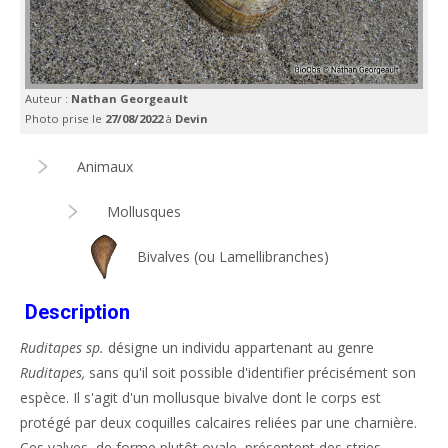
Auteur :
Nathan Georgeault
Photo prise le
27/08/2022
à
Devin
Animaux
Mollusques
Bivalves (ou Lamellibranches)
Description
Ruditapes sp.
désigne un individu appartenant au genre
Ruditapes,
sans qu'il soit possible d'identifier précisément son
espèce. Il s'agit d'un mollusque bivalve dont le corps est
protégé par deux coquilles calcaires reliées par une charnière.
Ces valves, de forme plutôt ovale, présentent des stries