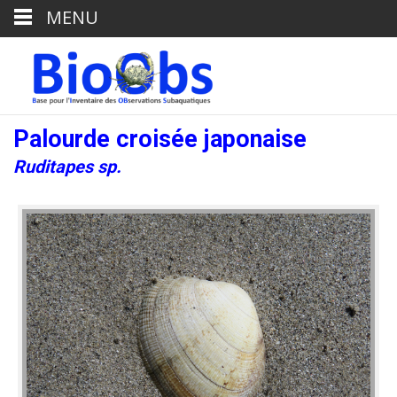
MENU
Palourde croisée japonaise
Ruditapes sp.