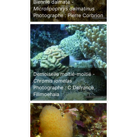
Blennie dalmate -
Microlipophrys dalmatinus
Photographe : Pierre Corbrion
Demoiselle moitié-moitié -
Chromis iomelas
Photographe : C Defrance
Filimoehala