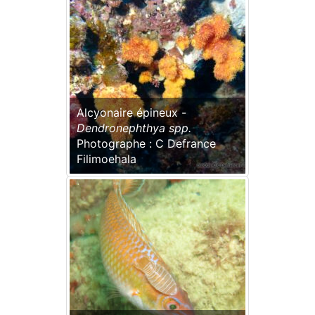
Alcyonaire épineux -
Dendronephthya spp.
Photographe : C Defrance
Filimoehala