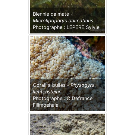
Blennie dalmate -
Microlipophrys dalmatinus
Photographe : LEPERE Sylvie
Corail à bulles -
Physogyra
lichtensteini
Photographe : C Defrance
Filimoehala