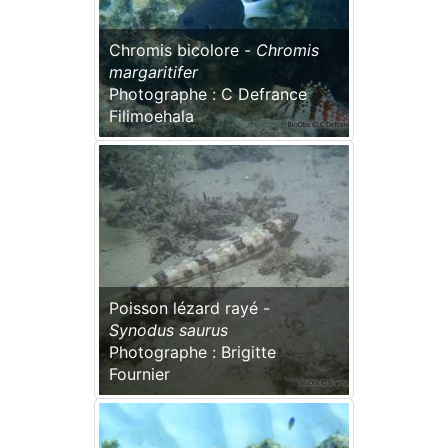
Chromis bicolore -
Chromis
margaritifer
Photographe : C Defrance
Filimoehala
Poisson lézard rayé -
Synodus saurus
Photographe : Brigitte
Fournier