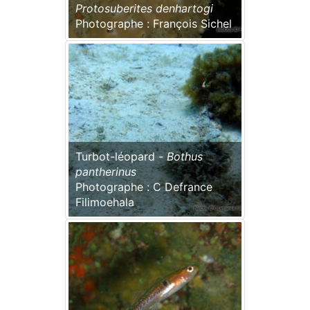
Protosuberites denhartogi
Photographe : François Sichel
Turbot-léopard -
Bothus
pantherinus
Photographe : C Defrance
Filimoehala