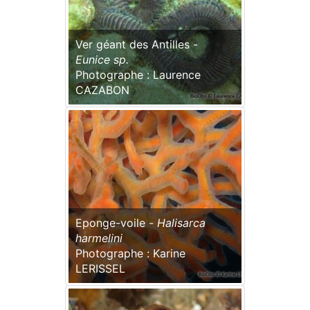
Ver géant des Antilles -
Eunice sp.
Photographe : Laurence
CAZABON
Eponge-voile -
Halisarca
harmelini
Photographe : Karine
LERISSEL