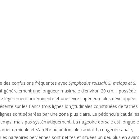
raîne des confusions fréquentes avec
Symphodus roissali, S. melops et S.
nant généralement une longueur maximale d'environ 20 cm. Il possède
e légèrement proéminente et une lèvre supérieure plus développée.
sente sur les flancs trois lignes longitudinales constituées de taches
s lignes sont séparées par une zone plus claire. Le pédoncule caudal es
u temps, mais pas systématiquement. La nageoire dorsale est longue e
partie terminale et s'arrête au pédoncule caudal. La nageoire anale,
 Les nageoires pelviennes sont petites et situées un peu plus en avan