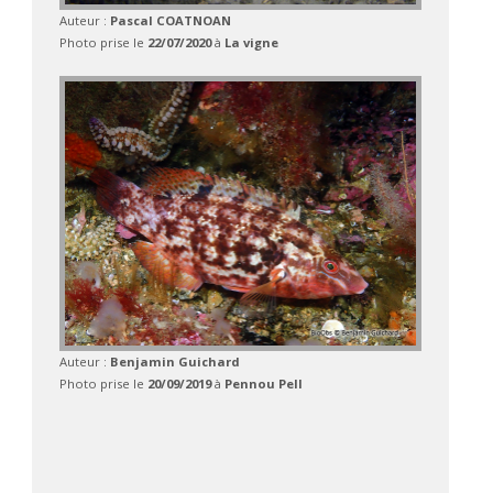
Auteur :
Pascal COATNOAN
Photo prise le
22/07/2020
à
La vigne
Auteur :
Benjamin Guichard
Photo prise le
20/09/2019
à
Pennou Pell