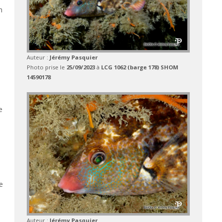
n
e
Auteur :
Jérémy Pasquier
Photo prise le
25/09/2023
à
LCG 1062 (barge 178) SHOM
14590178
e
e
Auteur :
Jérémy Pasquier