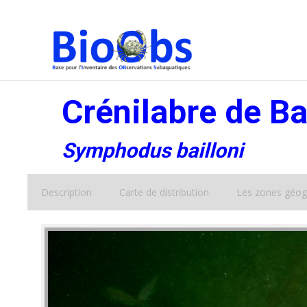
Crénilabre de Ba
Symphodus bailloni
Description
Carte de distribution
Les zones géog