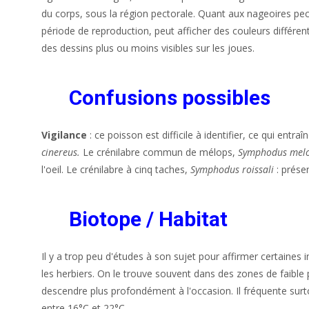
du corps, sous la région pectorale. Quant aux nageoires pec
période de reproduction, peut afficher des couleurs différen
des dessins plus ou moins visibles sur les joues.
Confusions possibles
Vigilance
: ce poisson est difficile à identifier, ce qui ent
cinereus.
Le crénilabre commun de mélops,
Symphodus mel
l'oeil. Le crénilabre à cinq taches,
Symphodus roissali
: prése
Biotope / Habitat
Il y a trop peu d'études à son sujet pour affirmer certaines
les herbiers. On le trouve souvent dans des zones de faible
descendre plus profondément à l'occasion. Il fréquente surto
entre 16°C et 22°C.