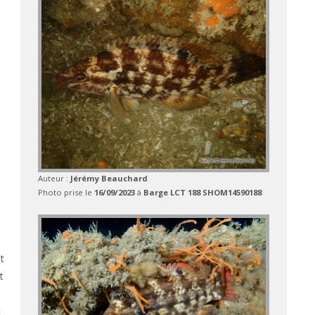
Auteur :
Jérémy Beauchard
Photo prise le
16/09/2023
à
Barge LCT 188 SHOM14590188
t
t
t