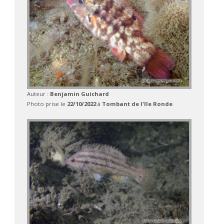
Auteur :
Benjamin Guichard
Photo prise le
22/10/2022
à
Tombant de l'île Ronde