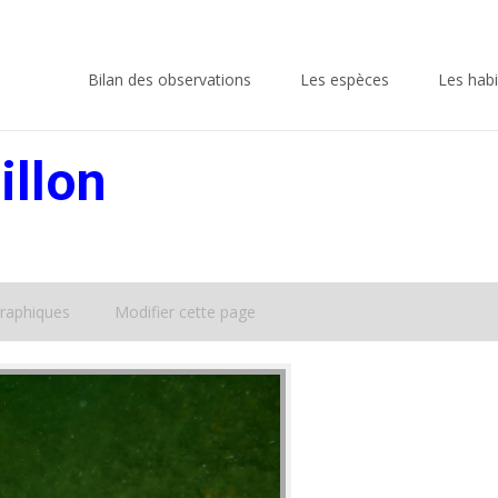
Skip
to
Bilan des observations
Les espèces
Les habi
content
illon
raphiques
Modifier cette page