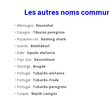
Les autres noms commu
• Allemagne :
Riesenhai
• Espagne :
Tiburón peregrino
• Royaume-Uni :
Basking shark
• Islande :
Beinhákarl
• Italie :
Squalo elefante
• Pays-Bas :
Reuzenhaai
• Norvège :
Brugde
• Portugal :
Tubarão-elefante
• Portugal :
Tubarão-frade
• Portugal :
Tubarão-peregrino
• Turquie :
Büyük camgöz