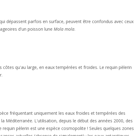
n, qui dépassent parfois en surface, peuvent être confondus avec ceux
ageoires d'un poisson lune
Mola mola
.
 côtes qu'au large, en eaux tempérées et froides. Le requin pèlerin
r.
pèce fréquentant uniquement les eaux froides et tempérées des
 la Méditerranée. L'utilisation, depuis le début des années 2000, des
e le requin pèlerin est une espèce cosmopolite ! Seules quelques zones
sances actuelles (absence de signalement) : les eaux antarctiques