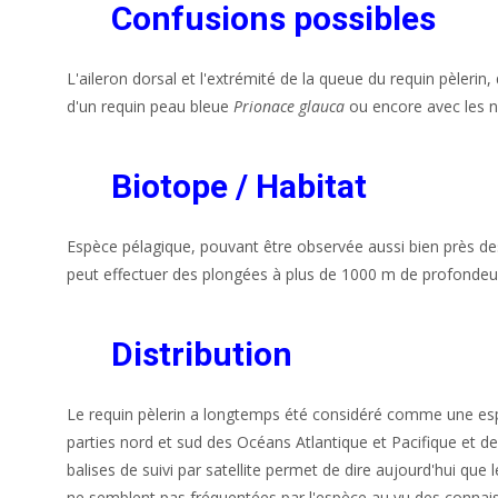
Confusions possibles
L'aileron dorsal et l'extrémité de la queue du requin pèleri
d'un requin peau bleue
Prionace glauca
ou encore avec les n
Biotope / Habitat
Espèce pélagique, pouvant être observée aussi bien près des
peut effectuer des plongées à plus de 1000 m de profondeu
Distribution
Le requin pèlerin a longtemps été considéré comme une es
parties nord et sud des Océans Atlantique et Pacifique et de
balises de suivi par satellite permet de dire aujourd'hui qu
ne semblent pas fréquentées par l'espèce au vu des connais