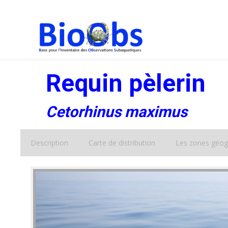
Requin pèlerin
Cetorhinus maximus
Description
Carte de distribution
Les zones géog