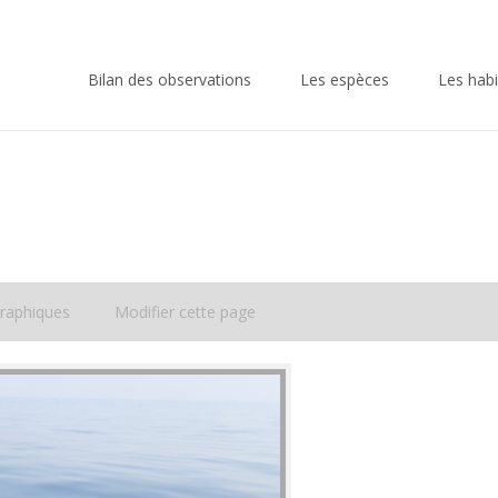
Skip
to
Bilan des observations
Les espèces
Les habi
content
raphiques
Modifier cette page