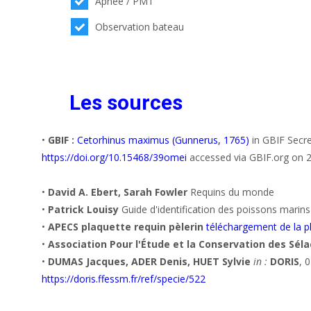
Apnée / PMT
Observation bateau
Les sources
•
GBIF :
Cetorhinus maximus (Gunnerus, 1765)
in GBIF Secre
https://doi.org/10.15468/39omei
accessed via GBIF.org on 
•
David A. Ebert, Sarah Fowler
Requins du monde
•
Patrick Louisy
Guide d'identification des poissons marins
•
APECS plaquette requin pèlerin
téléchargement de la p
•
Association Pour l'Étude et la Conservation des Séla
•
DUMAS Jacques, ADER Denis, HUET Sylvie
in :
DORIS
, 
https://doris.ffessm.fr/ref/specie/522